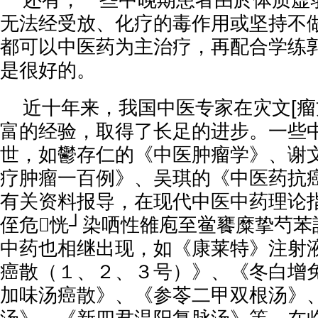
还有，一些中晚期患者由於体质虚
无法经受放、化疗的毒作用或坚持不
都可以中医药为主治疗，再配合学练
是很好的。
近十年来，我国中医专家在灾文[瘤
富的经验，取得了长足的进步。一些
世，如鬱存仁的《中医肿瘤学》、谢
疗肿瘤一百例》、吴琪的《中医药抗
有关资料报导，在现代中医中药理论
侄危恍┘染哂性雒庖至鲎饔糜挚芍苯託
中药也相继出现，如《康莱特》注射
癌散（１、２、３号）》、《冬白增
加味汤癌散》、《参苓二甲双根汤》