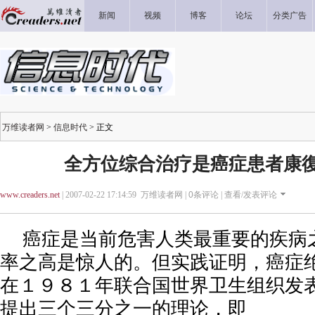
新闻
视频
博客
论坛
分类广告
万维读者网
>
信息时代
> 正文
全方位综合治疗是癌症患者康
www.creaders.net
| 2007-02-22 17:14:59 万维读者网 |
0
条评论 |
查看/发表评论
癌症是当前危害人类最重要的疾病
率之高是惊人的。但实践证明，癌症
在１９８１年联合国世界卫生组织发
提出三个三分之一的理论，即