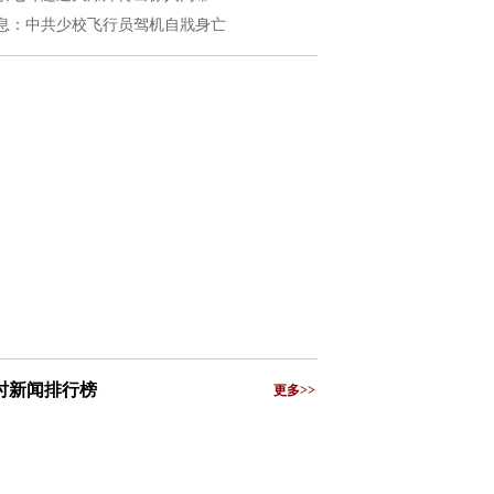
息：中共少校飞行员驾机自戕身亡
小时新闻排行榜
更多>>