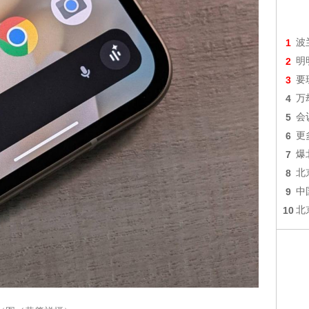
1
波
2
明
3
要
4
万
5
会
6
更
7
爆
8
北
9
中
10
北