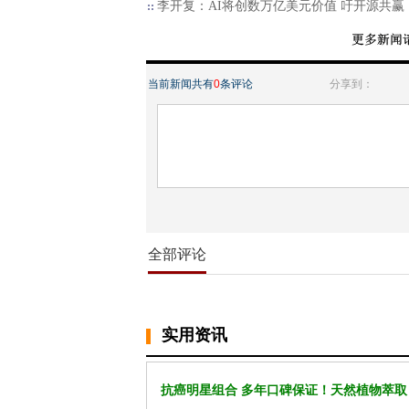
李开复：AI将创数万亿美元价值 吁开源共赢
当前新闻共有
0
条评论
分享到：
全部评论
实用资讯
抗癌明星组合 多年口碑保证！天然植物萃取