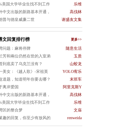
0%美国大学毕业生找不到工作
乐维
外中文出版的新路基本开通，
高伐林
朗普与德皇威廉二世
谢盛友文集
博文回复排行榜
更多>>
湾问题：麻将停牌
随意生活
兰芳和兩位仍然在世的入室弟
玉质
普到底卖了乌克兰没有？
山蛟龙
一美女：《越人歌》-宋祖英
YOLO宥乐
这道题，知道明年你要去哪？
末班车
于离岸爱国
阿里克斯Y
外中文出版的新路基本开通，
高伐林
0%美国大学毕业生找不到工作
乐维
湾区的整合梦
文庙
菓趣的回复，你至少有放风的
renweida