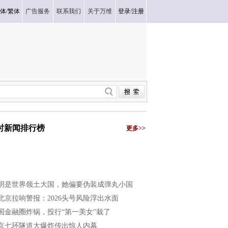
体
/
繁体
广告服务
联系我们
关于万维
登录
/
注册
小时新闻排行榜
更多>>
明是世界领土大国，她偏要伪装成弹丸小国
北京拉响警报：2026头号风险浮出水面
国金融圈炸锅，投行“第一美女”栽了
京七环隧道大爆炸传出惊人内幕