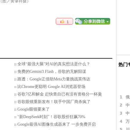
（图／黄肇祥摄）
1
全球“最强大脑”对AI的真实想法是什么？
热门
免费的Gemini3 Flash，谷歌的无解阳谋
路透：Google正借助Meta力量挑战英伟达
比Chrome更聪明 Google AI浏览器登场
谷歌7亿和解金 赶快查自已有没有资格分一杯羹
1
俄
谷歌眼镜重新发布！联手中国厂商杀疯了
2
中
Google眼镜要来了
3
中
“新DeepSeek时刻”！谷歌股价狂飙70%
4
万
Google最强AI图像生成器来了 一步免费开启
5
川