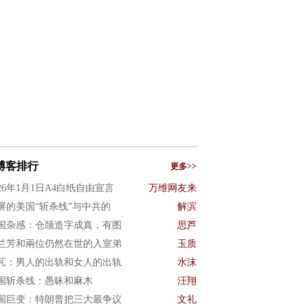
博客排行
更多>>
026年1月1日A4白纸自由宣言
万维网友来
屏的美国“斩杀线”与中共的
解滨
国杂感：仓颉造字成真，有图
思芦
兰芳和兩位仍然在世的入室弟
玉质
芃：男人的出轨和女人的出轨
水沫
国斩杀线：愚昧和麻木
汪翔
国巨变：特朗普把三大最争议
文礼