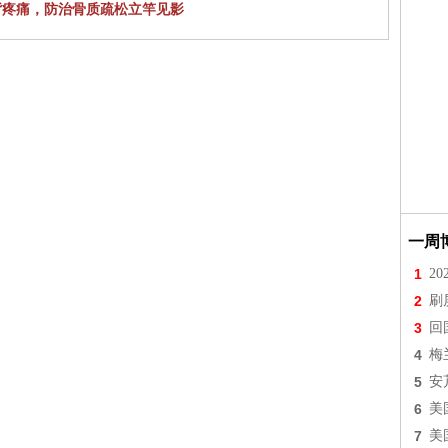
背疼痛，防治骨质疏松立竿见影
一周
1
2
2
刷
3
回
4
梅
5
安
6
美
7
美