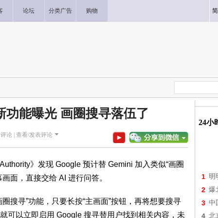
客
论坛
分类广告
购物
简
ini最新功能曝光 画圈搜寻落伍了
24
评论 |
查看/发表评论
hority》发现 Google 预计替 Gemini 加入类似“画圈
1
明
画面，直接交给 AI 进行问答。
2
爆
“画圈搜寻”功能，只要长按“主画面”按钮，再将想要搜寻
3
中
可以立即启用 Google 搜寻替用户找到相关内容，未
4
北