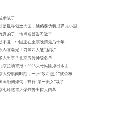
兰参战了
明是世界领土大国，她偏要伪装成弹丸小国
玩真的了！他点名警告习近平
劫不复！中国正在重演晚清最后十年
议内幕曝光！习等四人遭“围攻”
多人出事？北京流传神秘名单
北京拉响警报：2026头号风险浮出水面
京大秀肌肉时刻，一张“致命照片”被公布
国金融圈炸锅，投行“第一美女”栽了
京七环隧道大爆炸传出惊人内幕