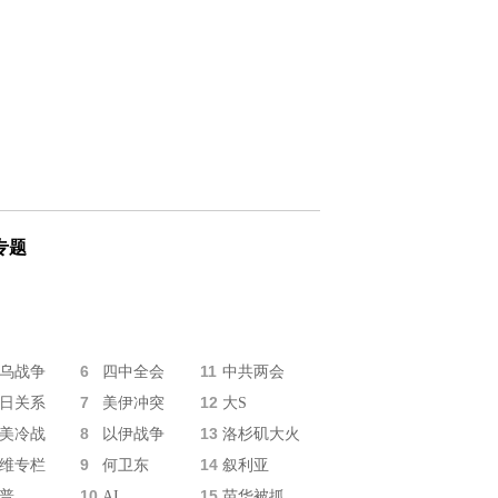
专题
6
11
乌战争
四中全会
中共两会
7
12
日关系
美伊冲突
大S
8
13
美冷战
以伊战争
洛杉矶大火
9
14
维专栏
何卫东
叙利亚
10
15
普
AI
苗华被抓