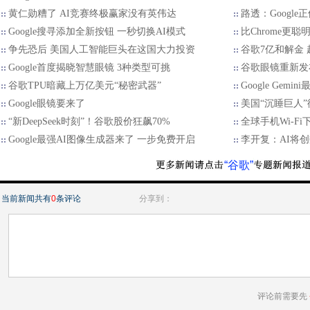
黄仁勋糟了 AI竞赛终极赢家没有英伟达
路透：Google
Google搜寻添加全新按钮 一秒切换AI模式
比Chrome更聪明
争先恐后 美国人工智能巨头在这国大力投资
谷歌7亿和解金
Google首度揭晓智慧眼镜 3种类型可挑
谷歌眼镜重新发
谷歌TPU暗藏上万亿美元“秘密武器”
Google Ge
Google眼镜要来了
美国“沉睡巨人
“新DeepSeek时刻”！谷歌股价狂飙70%
全球手机Wi-F
Google最强AI图像生成器来了 一步免费开启
李开复：AI将
“谷歌”
当前新闻共有
0
条评论
分享到：
评论前需要先