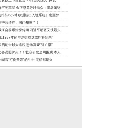
国女孩上节目直言“不想当美国人” 网友
鲜罕见高温 金正恩竟呼吁民众：降暑喝这
检排队6小时 欧洲新出入境系统引发噩梦
国护照还在，国门却没了！
戴河会前曝惊悚传闻 习近平动张又侠最头
类似1987年的华尔街崩盘或即将到来”
国启动全球大追税 恐掀富豪“逃亡潮”
公务员照片火了！妆容引发全网围观 本人
上喊着“打倒美帝”的斗士 突然都熄火