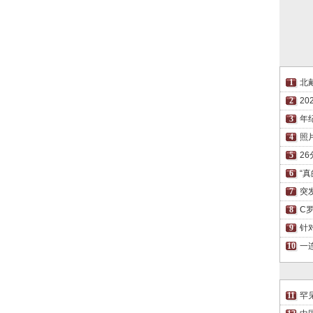
北
2
年
照
2
“
突
C
针
一
罕