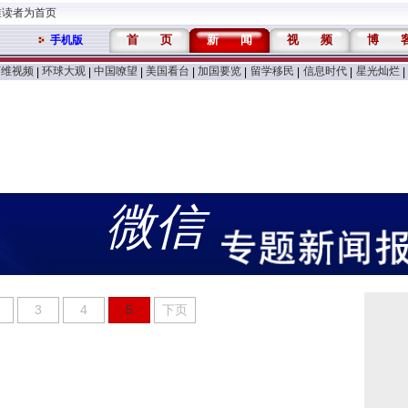
维读者为首页
首
页
新
闻
视
频
博
手机版
万维视频
环球大观
中国嘹望
美国看台
加国要览
留学移民
信息时代
星光灿烂
|
|
|
|
|
|
|
|
微信
3
4
5
下页