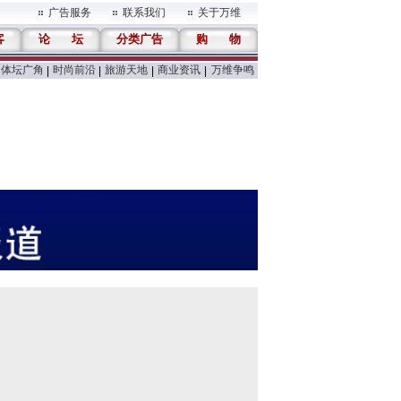
广告服务
联系我们
关于万维
客
论
坛
分类广告
购
物
体坛广角
时尚前沿
旅游天地
商业资讯
万维争鸣
|
|
|
|