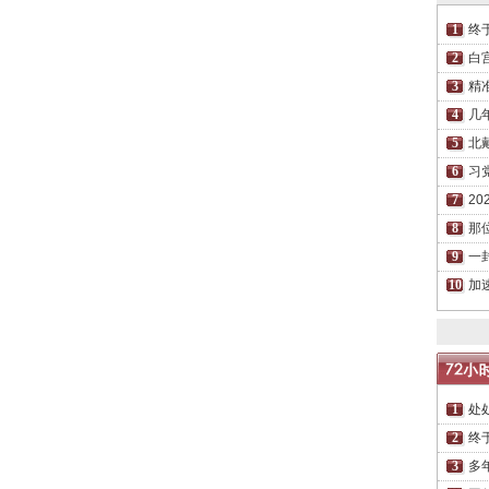
终
白
精
几
北
习
2
那
一
加
处
终
多