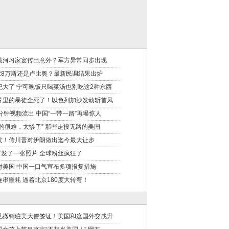
戴河习家宴传出意外？军方异常同步出现
028万斯还是卢比奥？最新民调结果出炉
纪大了 宁可晚饭只喝菜汤也别吃这2种东西
片里的暴徒全死了！以色列加沙发动斩首风
6分钟视频流出 中国“一带一路”再曝惊人
真的很难，太惨了” 那些走投无路的美国
发！传川普对伊朗做出迄今最大让步
罗发了一张照片 全球粉丝疯狂了
对美国 中国一口气宣布多项报复措施
连串噩耗 逼着北京180度大转弯！
见撤销驻美大使签证！美国和这国外交战升