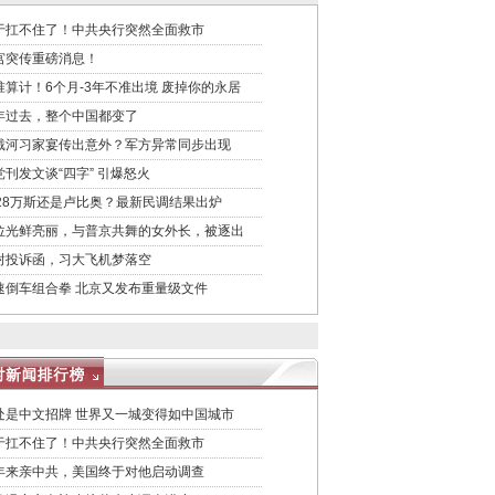
于扛不住了！中共央行突然全面救市
宫突传重磅消息！
准算计！6个月-3年不准出境 废掉你的永居
年过去，整个中国都变了
戴河习家宴传出意外？军方异常同步出现
党刊发文谈“四字” 引爆怒火
028万斯还是卢比奥？最新民调结果出炉
位光鲜亮丽，与普京共舞的女外长，被逐出
封投诉函，习大飞机梦落空
速倒车组合拳 北京又发布重量级文件
处是中文招牌 世界又一城变得如中国城市
于扛不住了！中共央行突然全面救市
年来亲中共，美国终于对他启动调查