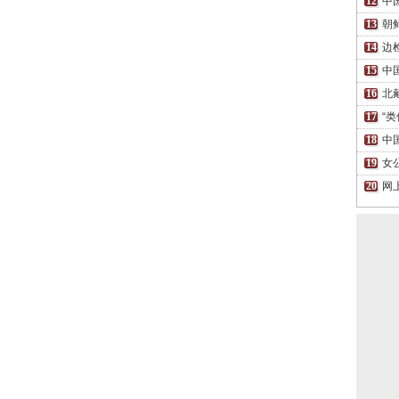
中
朝
边
中
北
“
中
女
网