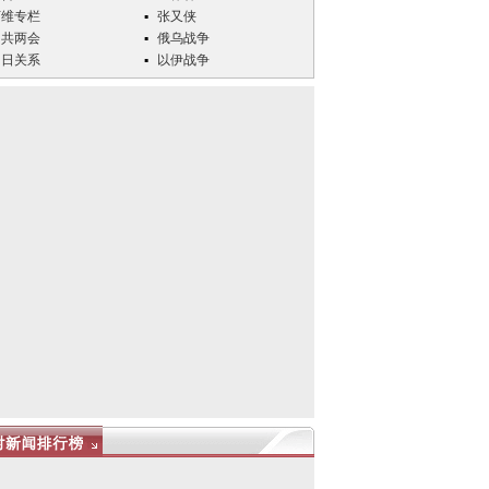
万维专栏
张又侠
中共两会
俄乌战争
中日关系
以伊战争