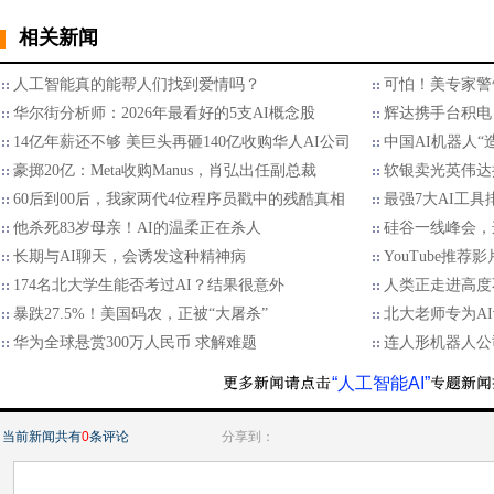
相关新闻
人工智能真的能帮人们找到爱情吗？
可怕！美专家警
华尔街分析师：2026年最看好的5支AI概念股
辉达携手台积电 
14亿年薪还不够 美巨头再砸140亿收购华人AI公司
中国AI机器人“
豪掷20亿：Meta收购Manus，肖弘出任副总裁
软银卖光英伟达持
60后到00后，我家两代4位程序员戳中的残酷真相
最强7大AI工具
他杀死83岁母亲！AI的温柔正在杀人
硅谷一线峰会，
长期与AI聊天，会诱发这种精神病
YouTube推荐影
174名北大学生能否考过AI？结果很意外
人类正走进高度
暴跌27.5%！美国码农，正被“大屠杀”
北大老师专为A
华为全球悬赏300万人民币 求解难题
连人形机器人公
“人工智能AI”
当前新闻共有
0
条评论
分享到：