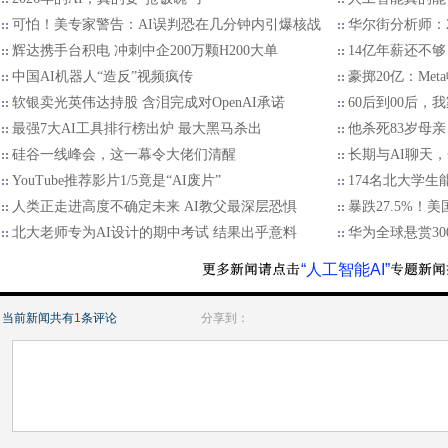
可怕！美专家警告：AI误判恐在几分钟内引爆核战
华尔街分析师：2
辉达携手台积电 冲刺中企200万颗H200大单
14亿年薪还不够
中国AI机器人“造反”视频疯传
豪掷20亿：Met
软银卖光英伟达持股 含泪完成对OpenAI承诺
60后到00后
最强7大AI工具排行榜出炉 最大黑马杀出
他杀死83岁母亲
硅谷一线峰会，这一幕令大佬们清醒
长期与AI聊天
YouTube推荐影片1/5竟是“AI废片”
174名北大学生
人类正走进高度不确定未来 AI教父最深层恐惧
暴跌27.5%！
北大老师专为AI设计的期中考试 结果出乎意料
华为全球悬赏30
“人工智能AI”
当前新闻共有
1
条评论
分享到：