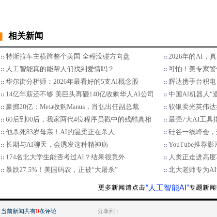
相关新闻
特斯拉车主横跨整个美国 全程没碰方向盘
2026年的AI，
人工智能真的能帮人们找到爱情吗？
可怕！美专家警
华尔街分析师：2026年最看好的5支AI概念股
辉达携手台积电 
14亿年薪还不够 美巨头再砸140亿收购华人AI公司
中国AI机器人“
豪掷20亿：Meta收购Manus，肖弘出任副总裁
软银卖光英伟达持
60后到00后，我家两代4位程序员戳中的残酷真相
最强7大AI工具
他杀死83岁母亲！AI的温柔正在杀人
硅谷一线峰会，
长期与AI聊天，会诱发这种精神病
YouTube推荐影
174名北大学生能否考过AI？结果很意外
人类正走进高度
暴跌27.5%！美国码农，正被“大屠杀”
北大老师专为A
“人工智能AI”
当前新闻共有
0
条评论
分享到：