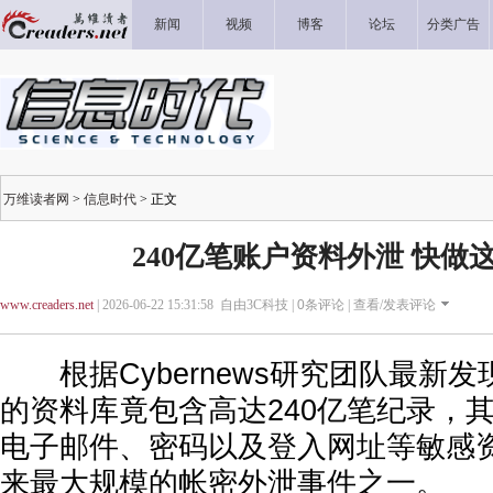
新闻
视频
博客
论坛
分类广告
万维读者网
>
信息时代
> 正文
240亿笔账户资料外泄 快做
www.creaders.net
| 2026-06-22 15:31:58 自由3C科技 |
0
条评论 |
查看/发表评论
根据Cybernews研究团队最新
的资料库竟包含高达240亿笔纪录，
电子邮件、密码以及登入网址等敏感
来最大规模的帐密外泄事件之一。