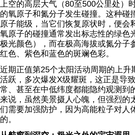
上空的高层大气（80至500公里处）
的氧原子和氮分子发生碰撞。这种碰
原子能级，当它们恢复原状时，便会
氧原子的碰撞通常发出标志性的绿色
极光颜色），而在极高海拔或氮分子
红色、紫色和蓝色的斑斓色彩。
近期正值第25个太阳活动周期的上升
活跃，多次爆发
X级耀斑
，这正是导
常、甚至在中低纬度都能隐约观测到
来说，虽然美景摄人心魄，但强烈的
们需要加强防护，因为高能粒子对人
的。