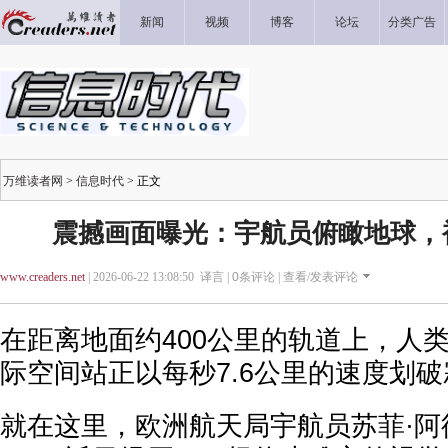
新闻
视频
博客
论坛
分类广告
万维读者网
>
信息时代
> 正文
震撼画面曝光：宇航员俯瞰地球，
www.creaders.net
| 2026-06-22 13:08:50 译言 |
0
条评论 |
查看/发表评论
在距离地面约400公里的轨道上，人
际空间站正以每秒7.6公里的速度划
就在这里，欧洲航天局宇航员苏菲·阿德诺（