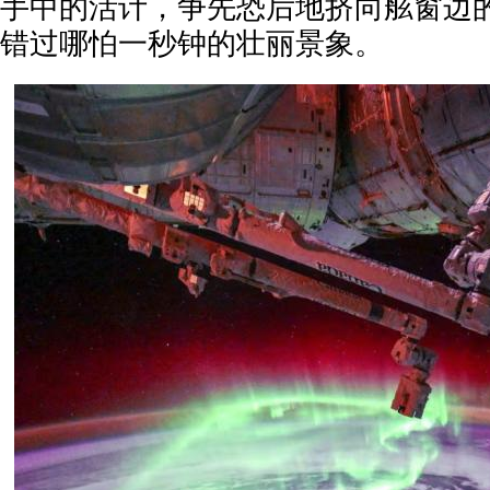
手中的活计，争先恐后地挤向舷窗边
错过哪怕一秒钟的壮丽景象。