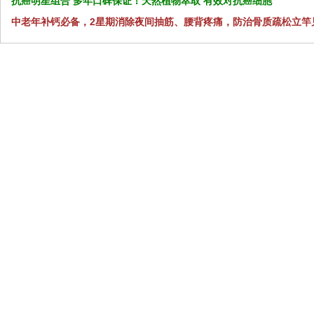
抗癌明星组合 多年口碑保证！天然植物萃取 有效对抗癌细胞
中老年补钙必备，2星期消除夜间抽筋、腰背疼痛，防治骨质疏松立竿