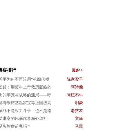
博客排行
更多>>
近平为何不再沿用“第四代领
陈家梁子
松齡：聖經中上帝救恩脈絡的
阿詩蘭
史的牢笼与战略的迷局——呼
阿妞不牛
锦涛朱镕基温家宝等正国级高
明豪
革既不是权力斗争，也不是路
老贫农
爱琳案的风暴席卷海外华社
文庙
是失智症前兆吗？
马黑