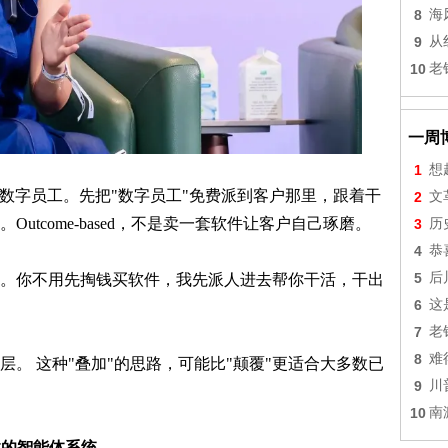
8
海
9
从
10
老
一周
1
想
职数字员工。先把"数字员工"免费派到客户那里，跟着干
2
文
utcome-based，不是卖一套软件让客户自己琢磨。
3
历
4
恭
5
后
。你不用先掏钱买软件，我先派人进去帮你干活，干出
6
这
7
老
8
难
。 这种"叠加"的思路，可能比"颠覆"更适合大多数已
9
川
10
南
建的智能体系统