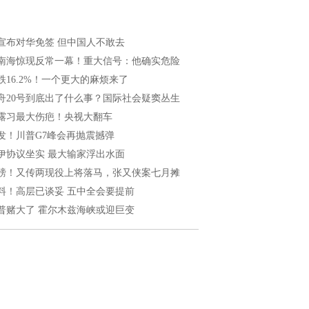
宣布对华免签 但中国人不敢去
南海惊现反常一幕！重大信号：他确实危险
跌16.2%！一个更大的麻烦来了
舟20号到底出了什么事？国际社会疑窦丛生
露习最大伤疤！央视大翻车
发！川普G7峰会再抛震撼弹
伊协议坐实 最大输家浮出水面
磅！又传两现役上将落马，张又侠案七月摊
料！高层已谈妥 五中全会要提前
普赌大了 霍尔木兹海峡或迎巨变