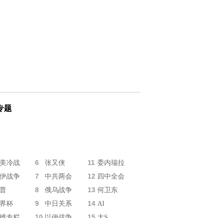
专题
6
11
美冷战
张又侠
委内瑞拉
7
12
伊战争
中共两会
四中全会
8
13
普
俄乌战争
何卫东
9
14
界杯
中日关系
AI
10
15
维专栏
以伊战争
大S