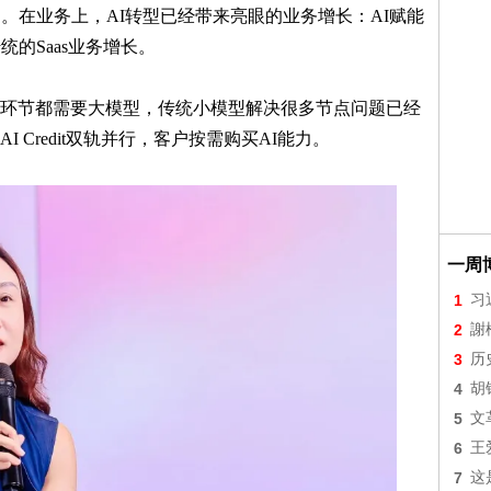
。在业务上，AI转型已经带来亮眼的业务增长：AI赋能
的Saas业务增长。
环节都需要大模型，传统小模型解决很多节点问题已经
AI Credit双轨并行，客户按需购买AI能力。
一周
1
习
2
謝
3
历
4
胡
5
文
6
王
7
这