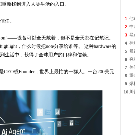
帮AI重新找到进入人类生活的入口。
1
他
信任。
2
中
3
暴
not always on"——设备可以全天戴着，但不是全天都在记笔记。
4
神
ight，什么时候把note分享给谁等。 这种hardware的
5
暴
到生活中，获得了全球用户的口碑和信赖。
6
突
7
美
EO或Founder，世界上最忙的一群人。一台200美元
8
重
9
爆
10
川