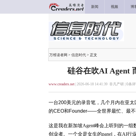
新闻
视频
博
万维读者网
>
信息时代
> 正文
硅谷在吹AI Age
www.creaders.net
| 2026-06-18 14:41:39 非凡产研 |
0
条评
一台200美元的录音笔，几个月内在亚太
的CEO和Founder——全世界最忙、
这是我在新加坡Agent峰会上听到的一组
创业者。一个全是女生的panel，在A