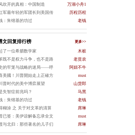
风吹开的真相：中国制造
万湖小舟1
红军最年轻的军团长到美国传
历程历程
钱：朱镕基的功过
老钱
博文回复排行榜
更多>>
起了一位希腊数学家
木桩
革既不是权力斗争，也不是路
老贫农
史的牢笼与战略的迷局——呼
阿妞不牛
喜美國！川普開始走上正確方
must
川普时代的美中博弈展望
山货郎
是失智症前兆吗？
马黑
钱：朱镕基的功过
老钱
得糊涂 之 关于对文革的清算
席琳
普已签：美伊谅解备忘录全文
must
渡与北归：那些著名的儿子们
席琳