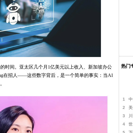
热门
来的时间。亚太区几个月1亿美元以上收入、新加坡办公
ening在招人——这些数字背后，是一个简单的事实：当AI
。
1
中
2
美
3
川
4
世
5
万