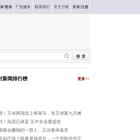
体
/
繁体
广告服务
联系我们
关于万维
登录
/
注册
小时新闻排行榜
更多>>
磅！又传两现役上将落马，张又侠案七月摊
料！高层已谈妥 五中全会要提前
国最会赚钱的一群人，正在集体返贫
至副厅级？陈希退场背后，一个危险信号正