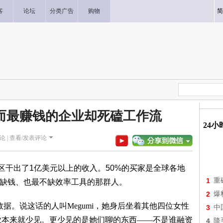
客
论坛
分类广告
购物
简
nt 而最赚钱的企业却死磕工作流
24
论 |
查看/发表评论
区干出了1亿美元以上的收入。50%的买家是全球各地
1
重
最不缺钱、也最不缺效率工具的那群人。
2
爆
数据。说这话的人叫Megumi，她身后坐着其他四位女性
3
中
I行业本来就少见。更少见的是她们聊的东西——不是谁融资
4
降