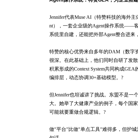
Jennifer代表Muse AI（特赞科技的海外主体）
nt），一套企业级的Agent操作系统——客户
系统里自建，还能把外部Agent整合进
特赞的核心优势来自多年的DAM（数字
很深。在此基础上，他们同时自研了发散推理大模型（
积累形成的Context System共同构成GEA的
编排层，动态协调30+基础模型。?
但Jennifer也坦诚讲了挑战。东盟不
大。她举了大健康产业的例子，每个国家的
可能就要重做合规逻辑。?
做"平台"比做"单点工具"难得多，但护城河
句话。