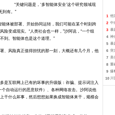
“关键问题是，‘多智能体安全’这个研究领域现
无到有。”
1
他
2
中
智能体被部署、开始协同运转，我们可能在某个时刻跨
3
暴
风险变成现实。“人类社会也一样，”沙阿说，“一个组
4
神
不到。智能体也是这个道理。”
5
暴
、风险真正值得担忧的那一刻，大概还有几个月，他
6
突
7
美
8
重
9
爆
10
川
是互联网上已有的坏事的升级版：诈骗、提示词注入
成一个自动运行的恶意软件）、各种网络攻击。沙阿说他
上干什么坏事，然后想想如果换成智能体来干，规模会