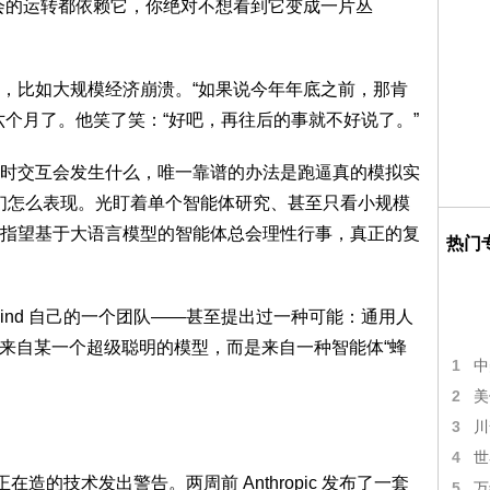
的运转都依赖它，你绝对不想看到它变成一片丛
比如大规模经济崩溃。“如果说今年年底之前，那肯
六个月了。他笑了笑：“好吧，再往后的事就不好说了。”
交互会发生什么，唯一靠谱的办法是跑逼真的模拟实
它们怎么表现。光盯着单个智能体研究、甚至只看小规模
指望基于大语言模型的智能体总会理性行事，真正的复
热门
pMind 自己的一个团队——甚至提出过一种可能：通用人
会来自某一个超级聪明的模型，而是来自一种智能体“蜂
1
中
。
2
美
3
川
4
世
己正在造的技术发出警告。两周前 Anthropic 发布了一套
5
万