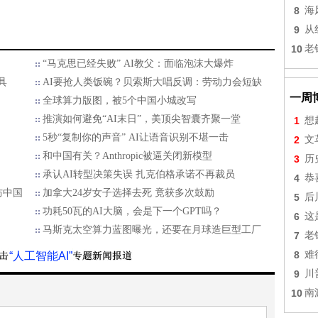
8
海
9
从
10
老
“马克思已经失败” AI教父：面临泡沫大爆炸
具
AI要抢人类饭碗？贝索斯大唱反调：劳动力会短缺
一周
全球算力版图，被5个中国小城改写
推演如何避免“AI末日”，美顶尖智囊齐聚一堂
1
想
5秒“复制你的声音” AI让语音识别不堪一击
2
文
和中国有关？Anthropic被逼关闭新模型
3
历
承认AI转型决策失误 扎克伯格承诺不再裁员
4
恭
防中国
加拿大24岁女子选择去死 竟获多次鼓励
5
后
功耗50瓦的AI大脑，会是下一个GPT吗？
6
这
马斯克太空算力蓝图曝光，还要在月球造巨型工厂
7
老
8
难
“人工智能AI”
9
川
10
南