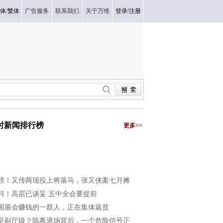
体
/
繁体
广告服务
联系我们
关于万维
登录
/
注册
小时新闻排行榜
更多>>
磅！又传两现役上将落马，张又侠案七月摊
料！高层已谈妥 五中全会要提前
国最会赚钱的一群人，正在集体返贫
至副厅级？陈希退场背后，一个危险信号正