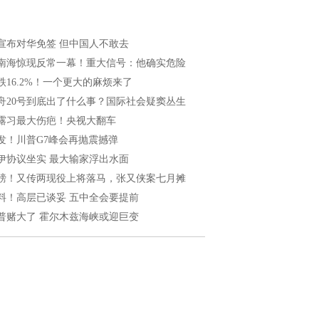
宣布对华免签 但中国人不敢去
南海惊现反常一幕！重大信号：他确实危险
跌16.2%！一个更大的麻烦来了
舟20号到底出了什么事？国际社会疑窦丛生
露习最大伤疤！央视大翻车
发！川普G7峰会再抛震撼弹
伊协议坐实 最大输家浮出水面
磅！又传两现役上将落马，张又侠案七月摊
料！高层已谈妥 五中全会要提前
普赌大了 霍尔木兹海峡或迎巨变