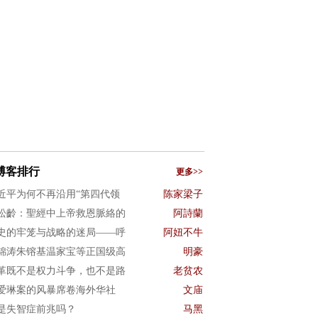
博客排行
更多>>
近平为何不再沿用“第四代领
陈家梁子
松齡：聖經中上帝救恩脈絡的
阿詩蘭
史的牢笼与战略的迷局——呼
阿妞不牛
锦涛朱镕基温家宝等正国级高
明豪
革既不是权力斗争，也不是路
老贫农
爱琳案的风暴席卷海外华社
文庙
是失智症前兆吗？
马黑