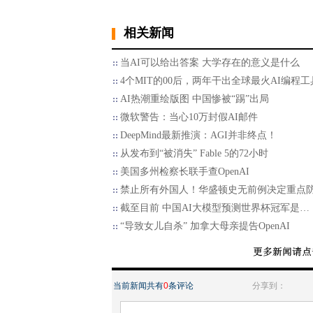
相关新闻
当AI可以给出答案 大学存在的意义是什么
4个MIT的00后，两年干出全球最火AI编程工
AI热潮重绘版图 中国惨被“踢”出局
微软警告：当心10万封假AI邮件
DeepMind最新推演：AGI并非终点！
从发布到“被消失” Fable 5的72小时
美国多州检察长联手查OpenAI
禁止所有外国人！华盛顿史无前例决定重点
截至目前 中国AI大模型预测世界杯冠军是…
“导致女儿自杀” 加拿大母亲提告OpenAI
当前新闻共有
0
条评论
分享到：