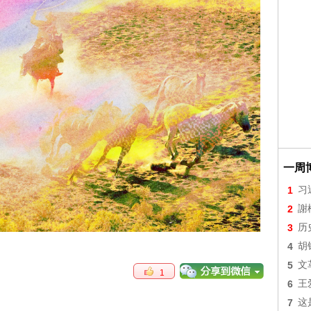
一周
1
习
2
謝
3
历
4
胡
5
文
1
6
王
7
这