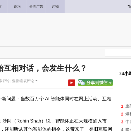
客
论坛
分类广告
购物
简
始互相对话，会发生什么？
24
条评论 |
查看/发表评论
究一个新问题：当数百万个 AI 智能体同时在网上活动、互相
1
重
2
爆
沙阿（Rohin Shah）说，智能体正在大规模涌入市
3
中
，还能听从其他智能体的指令，这带来了一类旧互联网
4
降