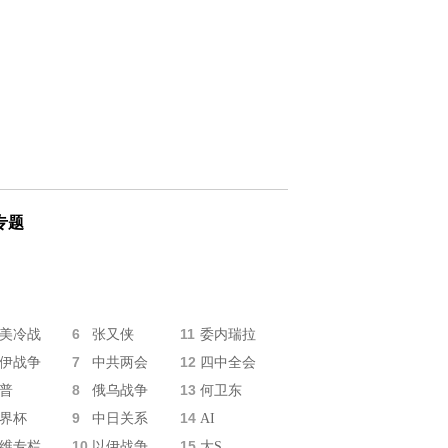
专题
6
11
美冷战
张又侠
委内瑞拉
7
12
伊战争
中共两会
四中全会
8
13
普
俄乌战争
何卫东
9
14
界杯
中日关系
AI
10
15
维专栏
以伊战争
大S