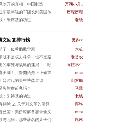
风吹开的真相：中国制造
万湖小舟1
红军最年轻的军团长到美国传
历程历程
钱：朱镕基的功过
老钱
博文回复排行榜
更多>>
起了一位希腊数学家
木桩
革既不是权力斗争，也不是路
老贫农
史的牢笼与战略的迷局——呼
阿妞不牛
喜美國！川普開始走上正確方
must
川普时代的美中博弈展望
山货郎
是失智症前兆吗？
马黑
钱：朱镕基的功过
老钱
得糊涂 之 关于对文革的清算
席琳
普已签：美伊谅解备忘录全文
must
渡与北归：那些著名的儿子们
席琳