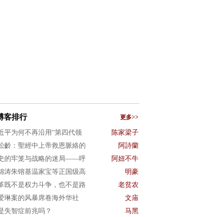
博客排行
更多>>
近平为何不再沿用“第四代领
陈家梁子
松齡：聖經中上帝救恩脈絡的
阿詩蘭
史的牢笼与战略的迷局——呼
阿妞不牛
锦涛朱镕基温家宝等正国级高
明豪
革既不是权力斗争，也不是路
老贫农
爱琳案的风暴席卷海外华社
文庙
是失智症前兆吗？
马黑