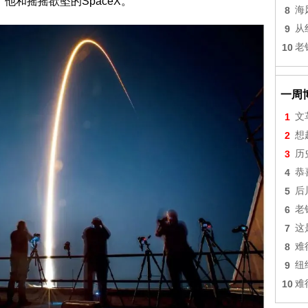
他和摇摇欲坠的SpaceX。
8
海
9
从
10
老
一周
1
文
2
想
3
历
4
恭
5
后
6
老
7
这
8
难
9
纽
10
难