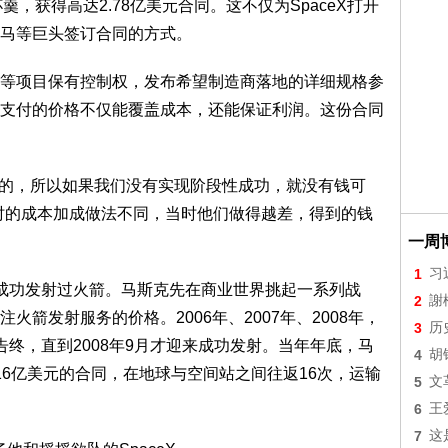
一杯羹，获得高达2.78亿美元合同。这不仅为SpaceX打开
马等巨头签订合同的方式。
等项目保有控制权，发布希望制造商落地的详细规格参
支付的价格不仅能覆盖成本，还能保证利润。这份合同
成果的，所以如果我们没有实现阶段性成功，就没有钱可
时的成本加成做法不同，当时他们做得越差，得到的钱
一周
1
习
有成功发射过火箭。马斯克先在商业世界挑起一系列战
2
謝
箭发射服务的价格。2006年、2007年、2008年，
3
历
终，直到2008年9月才迎来成功发射。当年年底，马
4
胡
值16亿美元的合同，在地球与空间站之间往返16次，运输
5
文
6
王
7
这