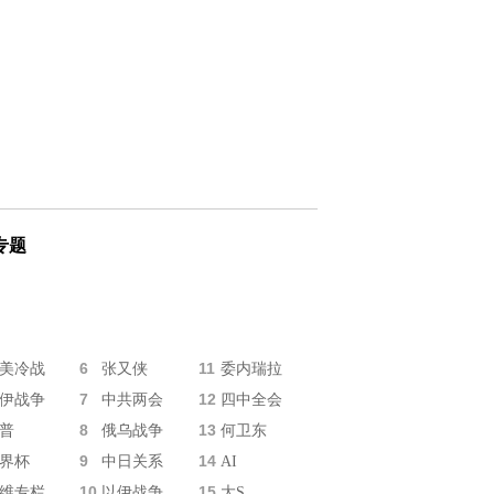
专题
6
11
美冷战
张又侠
委内瑞拉
7
12
伊战争
中共两会
四中全会
8
13
普
俄乌战争
何卫东
9
14
界杯
中日关系
AI
10
15
维专栏
以伊战争
大S