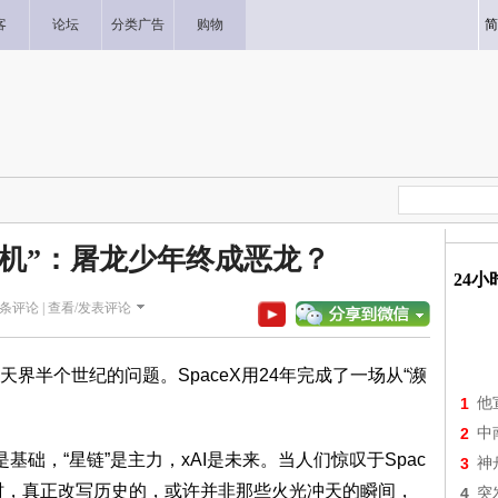
客
论坛
分类广告
购物
简
钞机”：屠龙少年终成恶龙？
24
条评论 |
查看/发表评论
界半个世纪的问题。SpaceX用24年完成了一场从“濒
1
他
2
中
基础，“星链”是主力，xAI是未来。当人们惊叹于Spac
3
神
时，真正改写历史的，或许并非那些火光冲天的瞬间，
4
突