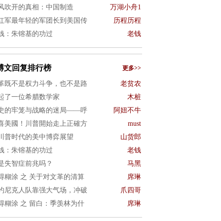
风吹开的真相：中国制造
万湖小舟1
红军最年轻的军团长到美国传
历程历程
钱：朱镕基的功过
老钱
博文回复排行榜
更多>>
革既不是权力斗争，也不是路
老贫农
起了一位希腊数学家
木桩
史的牢笼与战略的迷局——呼
阿妞不牛
喜美國！川普開始走上正確方
must
川普时代的美中博弈展望
山货郎
钱：朱镕基的功过
老钱
是失智症前兆吗？
马黑
得糊涂 之 关于对文革的清算
席琳
约尼克人队靠强大气场，冲破
爪四哥
得糊涂 之 留白：季羡林为什
席琳