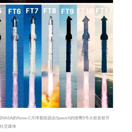
NASA的Nova-C月球着陆器由SpaceX的猎鹰9号火箭发射升
eX社交媒体