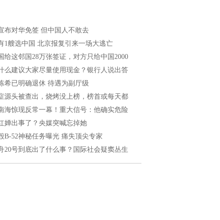
宣布对华免签 但中国人不敢去
有1艘选中国 北京报复引来一场大逃亡
国给这邻国28万张签证，对方只给中国2000
什么建议大家尽量使用现金？银行人说出答
陈希已明确退休 待遇为副厅级
症源头被查出，烧烤没上榜，榜首或每天都
南海惊现反常一幕！重大信号：他确实危险
红婵出事了？央媒突喊忘掉她
毁B-52神秘任务曝光 痛失顶尖专家
舟20号到底出了什么事？国际社会疑窦丛生