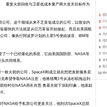
重复火箭回收与卫星低成本量产两大攻关目标作为
1
他
2
只
火箭公司。这个领域从来不乏富翁成立的公司，以致业内
3
中
翁最快的方法就是从亿万富翁开始做起。而且在美国航
4
为
公司，像执行阿波罗计划的土星5号便由波音、IBM等
5
传
6
癌
7
中
改变了一个已经僵化的系统，它由美国国防部、NASA等
8
全
巨头共同维系。
9
坠
射一枚火箭的公司，SpaceX刚成立就在想把发射服务卖
10
神
斯克希望争取NASA注意，他将猎鹰1号从洛杉矶拖运到
箭给时任NASA局长肖恩·奥基夫留下深刻印象，他派副
eX。
NASA给予私营公司更多关注，他到访SpaceX总部