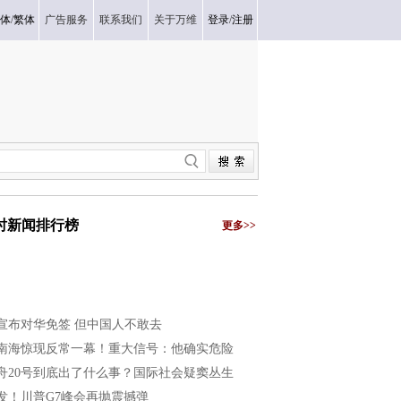
体
/
繁体
广告服务
联系我们
关于万维
登录
/
注册
小时新闻排行榜
更多>>
宣布对华免签 但中国人不敢去
南海惊现反常一幕！重大信号：他确实危险
舟20号到底出了什么事？国际社会疑窦丛生
发！川普G7峰会再抛震撼弹