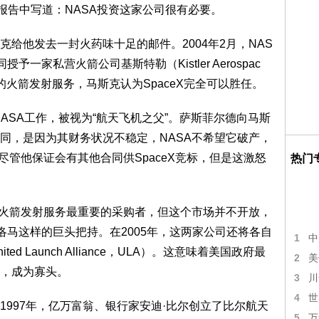
在报告中写道：NASA投资这家公司很有必要。
给他发去一封火药味十足的邮件。2004年2月，NAS
予一家私营火箭公司基斯特勒（Kistler Aerospac
火箭发射服务，马斯克认为SpaceX完全可以胜任。
ASA工作，被视为“航天飞机之父”。萨斯菲尔德向马斯
同，是因为其财务状况不稳定，NASA不希望它破产，
尽管他保证会有其他合同供SpaceX竞标，但是这激怒
热门
是火箭发射服务最重要的采购者，但这个市场并不开放，
洛马这样的巨头把持。在2005年，这两家公司还将各自
1
中
 Launch Alliance，ULA）。这意味着美国政府最
2
美
，成为寡头。
3
川
4
世
997年，亿万富翁、银行家安迪·比尔创立了比尔航天
5
万