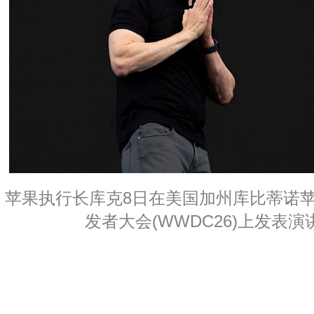
苹果执行长库克8日在美国加州库比蒂诺
发者大会(WWDC26)上发表