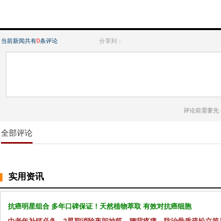
当前新闻共有
0
条评论
分享到：
评论前需要先
全部评论
实用资讯
抗癌明星组合 多年口碑保证！天然植物萃取 有效对抗癌细胞
中老年补钙必备，2星期消除夜间抽筋、腰背疼痛，防治骨质疏松立竿