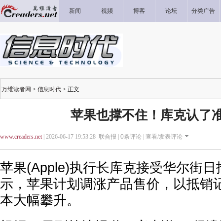
新闻
视频
博客
论坛
分类广告
万维读者网
>
信息时代
> 正文
苹果也撑不住！库克认了
www.creaders.net
| 2026-06-17 19:53:28 联合报 |
0
条评论 |
查看/发表评论
苹果(Apple)执行长库克接受华尔街
示，苹果计划调涨产品售价，以抵销
本大幅攀升。