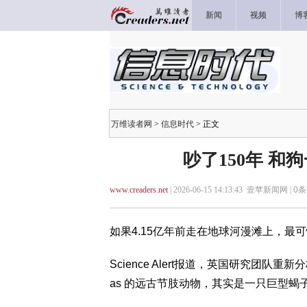
新闻
视频
博
万维读者网
>
信息时代
> 正文
吵了150年 和
www.creaders.net
| 2026-06-15 14:13:43 壹苹新闻网 |
0
条
如果4.15亿年前走在地球河漫滩上，最
Science Alert报道，英国研究团队重新分
as 的远古节肢动物，其实是一只巨型