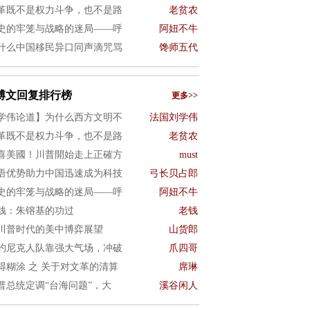
革既不是权力斗争，也不是路
老贫农
史的牢笼与战略的迷局——呼
阿妞不牛
什么中国移民异口同声滴咒骂
馋师五代
博文回复排行榜
更多>>
学伟论道】为什么西方文明不
法国刘学伟
革既不是权力斗争，也不是路
老贫农
喜美國！川普開始走上正確方
must
语优势助力中国迅速成为科技
弓长贝占郎
史的牢笼与战略的迷局——呼
阿妞不牛
钱：朱镕基的功过
老钱
川普时代的美中博弈展望
山货郎
约尼克人队靠强大气场，冲破
爪四哥
得糊涂 之 关于对文革的清算
席琳
普总统定调“台海问题”，大
溪谷闲人