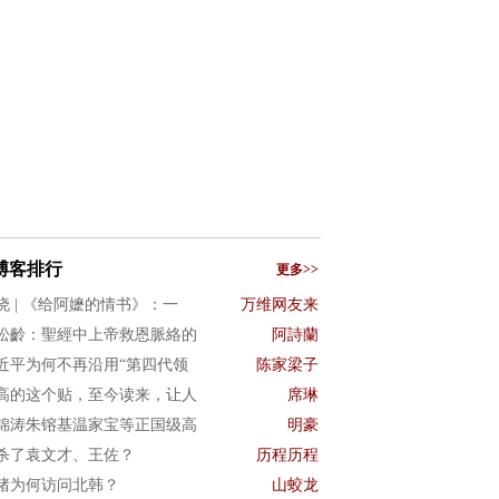
博客排行
更多>>
晓 | 《给阿嬷的情书》：一
万维网友来
松齡：聖經中上帝救恩脈絡的
阿詩蘭
近平为何不再沿用“第四代领
陈家梁子
高的这个贴，至今读来，让人
席琳
锦涛朱镕基温家宝等正国级高
明豪
杀了袁文才、王佐？
历程历程
猪为何访问北韩？
山蛟龙