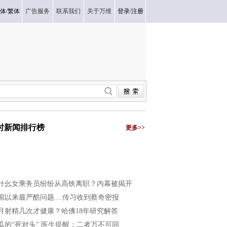
体
/
繁体
广告服务
联系我们
关于万维
登录
/
注册
小时新闻排行榜
更多>>
什幺女乘务员纷纷从高铁离职？内幕被揭开
国以来最严酷问题....传习收到蔡奇密报
月射精几次才健康？哈佛18年研究解答
瓜的“死对头” 医生提醒：二者万不可同