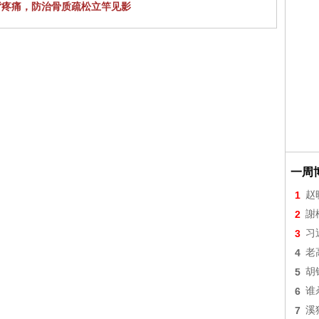
背疼痛，防治骨质疏松立竿见影
一周
1
赵
2
謝
3
习
4
老
5
胡
6
谁
7
溪