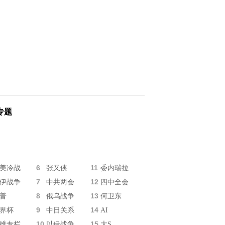
专题
6
11
美冷战
张又侠
委内瑞拉
7
12
伊战争
中共两会
四中全会
8
13
普
俄乌战争
何卫东
9
14
界杯
中日关系
AI
10
15
维专栏
以伊战争
大S