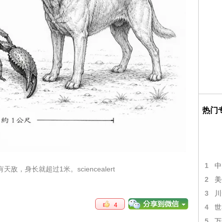
热门
1
中
，身长就超过1米。sciencealert
2
美
3
川
4
4
世
5
万