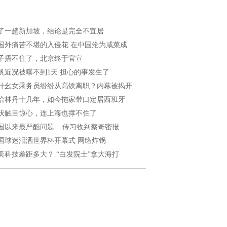
了一趟新加坡，结论是完全不宜居
国外痛苦不堪的入侵花 在中国沦为咸菜成
子捂不住了，北京终于官宣
帆近况被曝不到1天 担心的事发生了
什幺女乘务员纷纷从高铁离职？内幕被揭开
给林丹十几年，如今拖家带口定居西班牙
状触目惊心，连上海也撑不住了
国以来最严酷问题....传习收到蔡奇密报
国球迷泪洒世界杯开幕式 网络炸锅
美科技差距多大？ “白发院士”拿大海打