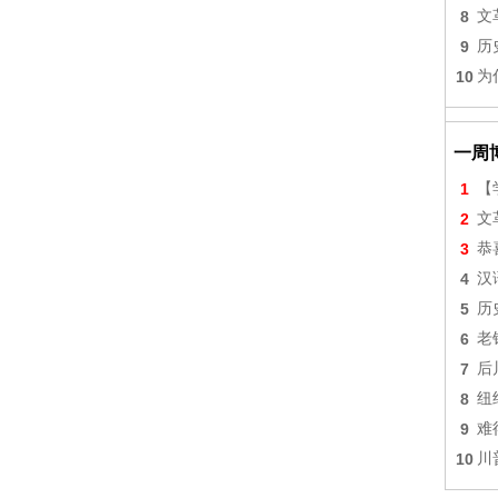
8
文
9
历
10
为
一周
1
【
2
文
3
恭
4
汉
5
历
6
老
7
后
8
纽
9
难
10
川