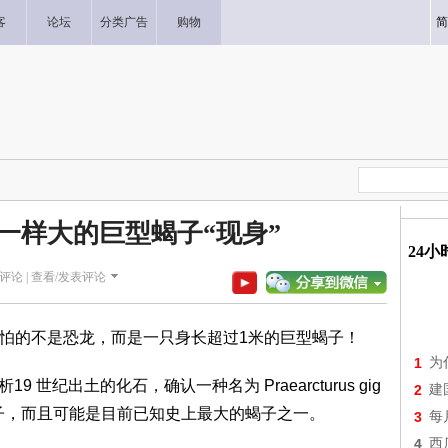
客
论坛
分类广告
购物
简
狗一样大的巨型蝎子“现身”
24
评论 |
查看/发表评论
可怕的不是恐龙，而是一只身长超过1米的巨型蝎子！
1
为
析19 世纪出土的化石，确认一种名为 Praearcturus gig
2
建
蝎子，而且可能是目前已知史上最大的蝎子之一。
3
每
4
西