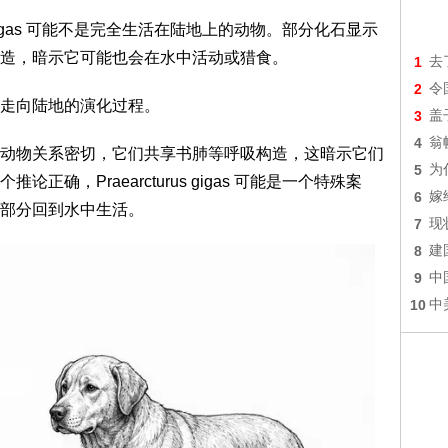
s gigas 可能不是完全生活在陆地上的动物。部分化石显示
造，暗示它可能也会在水中活动或猎食。
1
去
2
令
走向陆地的演化过程。
3
盖
4
翁
动物关系密切，它们共享书肺等呼吸构造，这暗示它们
5
为
确，Praearcturus gigas 可能是一个特殊案
6
嫁
部分回到水中生活。
7
现
8
建
9
中
10
中