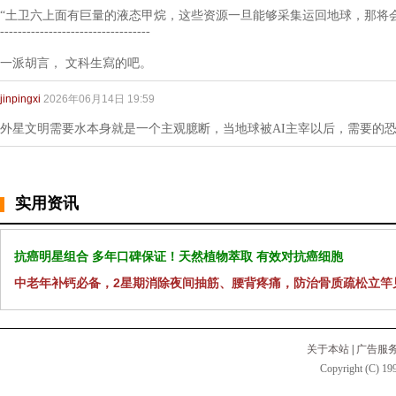
“土卫六上面有巨量的液态甲烷，这些资源一旦能够采集运回地球，那将
----------------------------------
一派胡言， 文科生寫的吧。
jinpingxi
2026年06月14日 19:59
外星文明需要水本身就是一个主观臆断，当地球被AI主宰以后，需要的
实用资讯
抗癌明星组合 多年口碑保证！天然植物萃取 有效对抗癌细胞
中老年补钙必备，2星期消除夜间抽筋、腰背疼痛，防治骨质疏松立竿
关于本站
|
广告服
Copyright (C) 199