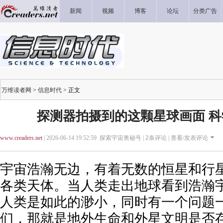
新闻
视频
博客
论坛
分类广告
万维读者网
>
信息时代
> 正文
探测器拍摄到的这颗星球画面 
www.creaders.net
| 2026-06-14 19:52:59 探索宇宙奥秘号 |
2
条评论 |
查看/发表评论
宇宙浩瀚无边，有着无数的恒星和行
各类天体。当人类走出地球看到浩瀚
人类是如此的渺小，同时有一个问题
们，那就是地外生命和外星文明是否