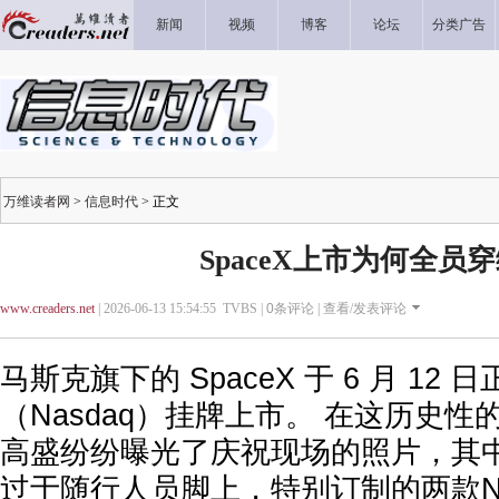
新闻
视频
博客
论坛
分类广告
万维读者网
>
信息时代
> 正文
SpaceX上市为何全员
www.creaders.net
| 2026-06-13 15:54:55 TVBS |
0
条评论 |
查看/发表评论
马斯克旗下的 SpaceX 于 6 月 12
（Nasdaq）挂牌上市。 在这历史
高盛纷纷曝光了庆祝现场的照片，其
过于随行人员脚上，特别订制的两款Ni