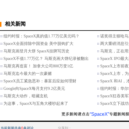
相关新闻
纽约时报：SpaceX真的值1.77万亿美元吗？
诺奖得主狠呛马
SpaceX全面排除中国资金 美中脱钩扩大
两大重磅消息引
马斯克画登月大饼 SpaceX挂牌写历史
马斯克，正在用
SpaceX不值1.77万亿？ 马斯克画大饼纪录被翻出
SpaceX IP
马斯克再造富！ 加拿大公司800万变1亿
SpaceX上市
马斯克迄今最大的一次豪赌
SpaceX上市
SpaceX员工紧急恶补：暴富后应如何理财
SpaceX 和AI
Google向SpaceX每月支付9.2亿美元
纽约时报：华尔街全
马斯克大动作，暗藏玄机
SpaceX狂吞美
为这事，SpaceX与五角大楼吵起来了
SpaceX立下
“SpaceX”
当前新闻共有
0
条评论
分享到：