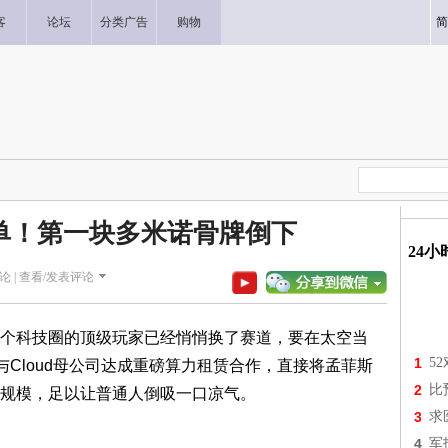
客
论坛
分类广告
购物
简
单！第一块多米诺骨牌倒下
24
论 |
查看/发表评论
个科技圈的顶级玩家已经悄悄换了赛道，要在太空当
1
5
与Cloud母公司达成重磅算力租赁合作，直接将孟菲斯
2
比
规模，足以让普通人倒吸一口凉气。
3
求
4
军