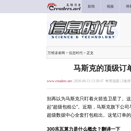
新闻
视频
博
万维读者网
>
信息时代
> 正文
马斯克的顶级订
www.creaders.net
| 2026-06-13 13:28:47 奇哥说国 |
2
条评
别再以为马斯克只盯着火箭造卫星了。这
起“超级包租公”。近期，马斯克旗下公司
超级数据中心全套打包租出。这笔订单的
300兆瓦算力是什么概念？翻译一下