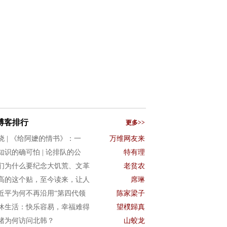
博客排行
更多>>
晓 | 《给阿嬷的情书》：一
万维网友来
知识的确可怕 | 论排队的公
特有理
们为什么要纪念大饥荒、文革
老贫农
高的这个贴，至今读来，让人
席琳
近平为何不再沿用“第四代领
陈家梁子
休生活：快乐容易，幸福难得
望樸歸真
猪为何访问北韩？
山蛟龙