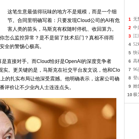
这笔生意最值得玩味的地方不是规模，而是一个细
1
无
节。合同里明确写着：只要发现Cloud公司的AI有危
2
中
害人类的苗头，马斯克有权随时停机、收回算力。
3
江
，你怎么监控异常？是不是留了技术后门？真相不得而
4
5
I安全的警惕心极高。
5
快
是直接对手。而Cloud恰好是OpenAI的深度竞争者
6
高
7
9
现实。更关键的是，马斯克在社交平台发文说，他和Clo
8
登
安全上的扎实布局让他深受震撼。他明确表示，这家公司确
9
她
这番评价让不少业内人士连连点头。
10
极