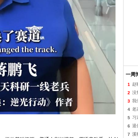
一周
1
赵
2
没
3
我
4
老
5
习
6
退
7
溪