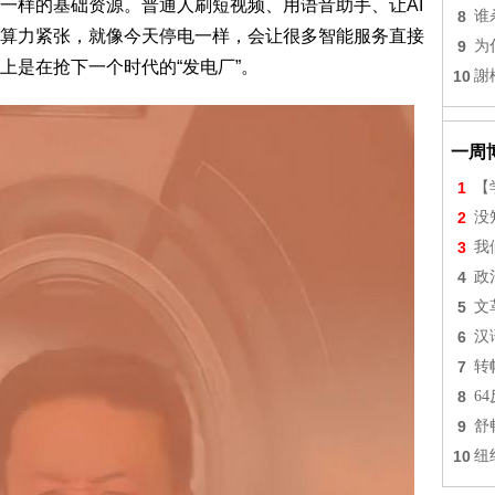
一样的基础资源。普通人刷短视频、用语音助手、让AI
8
谁
算力紧张，就像今天停电一样，会让很多智能服务直接
9
为
上是在抢下一个时代的“发电厂”。
10
謝
一周
1
【
2
没
3
我
4
政
5
文
6
汉
7
转
8
6
9
舒
10
纽