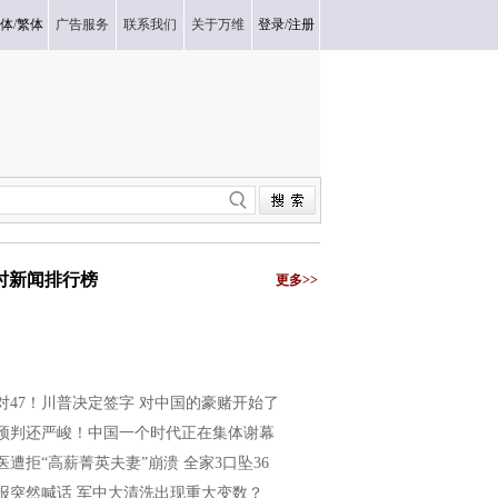
体
/
繁体
广告服务
联系我们
关于万维
登录
/
注册
小时新闻排行榜
更多>>
2对47！川普决定签字 对中国的豪赌开始了
预判还严峻！中国一个时代正在集体谢幕
医遭拒“高薪菁英夫妻”崩溃 全家3口坠36
报突然喊话 军中大清洗出现重大变数？