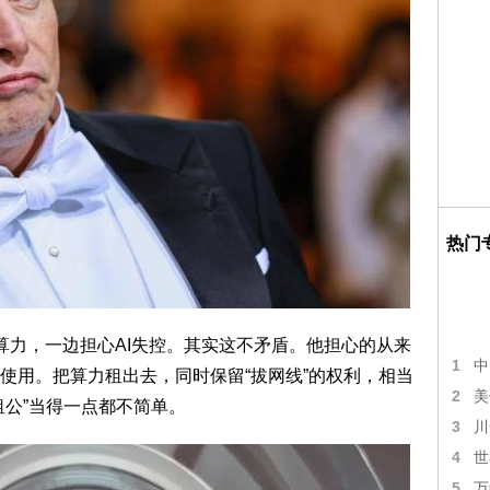
热门
I算力，一边担心AI失控。其实这不矛盾。他担心的从来
1
中
使用。把算力租出去，同时保留“拔网线”的权利，相当
2
美
租公”当得一点都不简单。
3
川
4
世
5
万