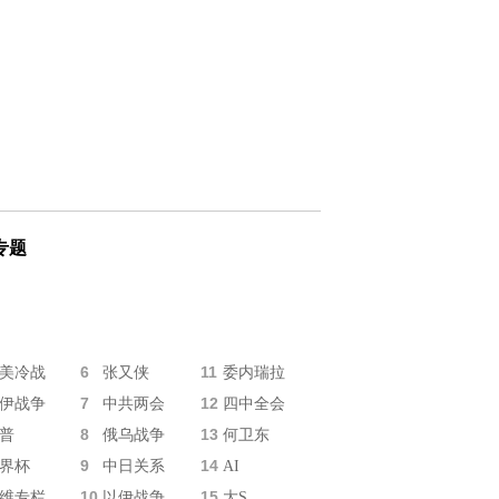
专题
6
11
美冷战
张又侠
委内瑞拉
7
12
伊战争
中共两会
四中全会
8
13
普
俄乌战争
何卫东
9
14
界杯
中日关系
AI
10
15
维专栏
以伊战争
大S