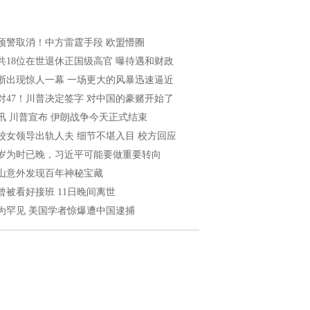
预警取消！中方雷霆手段 欧盟懵圈
共18位在世退休正国级高官 曝待遇和财政
浙出现惊人一幕 一场更大的风暴迅速逼近
2对47！川普决定签字 对中国的豪赌开始了
讯 川普宣布 伊朗战争今天正式结束
校女领导出轨人夫 细节不堪入目 校方回应
6岁为时已晚，习近平可能要做重要转向
山意外发现百年神秘宝藏
曾被看好接班 11日晚间离世
为罕见 美国学者惊爆遭中国逮捕