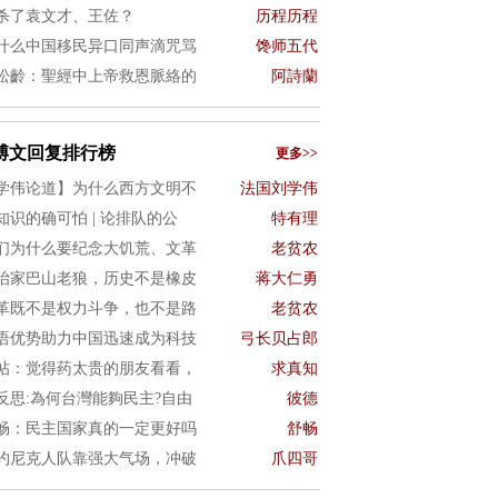
杀了袁文才、王佐？
历程历程
什么中国移民异口同声滴咒骂
馋师五代
松齡：聖經中上帝救恩脈絡的
阿詩蘭
博文回复排行榜
更多>>
学伟论道】为什么西方文明不
法国刘学伟
知识的确可怕 | 论排队的公
特有理
们为什么要纪念大饥荒、文革
老贫农
治家巴山老狼，历史不是橡皮
蒋大仁勇
革既不是权力斗争，也不是路
老贫农
语优势助力中国迅速成为科技
弓长贝占郎
帖：觉得药太贵的朋友看看，
求真知
4反思:為何台灣能夠民主?自由
彼德
畅：民主国家真的一定更好吗
舒畅
约尼克人队靠强大气场，冲破
爪四哥