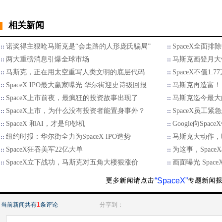
相关新闻
诺奖得主狠呛马斯克是“会走路的人形庞氏骗局”
SpaceX全面
两大重磅消息引爆全球市场
马斯克画登月大饼
马斯克，正在用太空重写人类文明的底层代码
SpaceX不值1
SpaceX IPO最大赢家曝光 华尔街迎史诗级回报
马斯克再造富！ 
SpaceX上市前夜，最疯狂的投资故事出现了
马斯克迄今最大
SpaceX上市，为什么没有投资者能置身事外？
SpaceX员工
SpaceX 和AI，才是印钞机
Google向Spa
纽约时报：华尔街全力为SpaceX IPO造势
马斯克大动作，
SpaceX狂吞美军22亿大单
为这事，Spac
SpaceX立下战功，马斯克对五角大楼狠涨价
画面曝光 Spa
“SpaceX”
当前新闻共有
1
条评论
分享到：