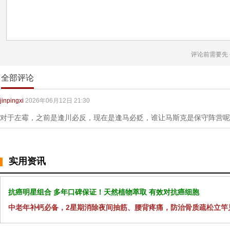
评论前需要先
全部评论
jinpingxi
2026年06月12日 21:30
对于左霉，之前是逢川必反，现在是逢马必贬，谁让马斯克是保守阵营呢
实用资讯
抗癌明星组合 多年口碑保证！天然植物萃取 有效对抗癌细胞
中老年补钙必备，2星期消除夜间抽筋、腰背疼痛，防治骨质疏松立竿