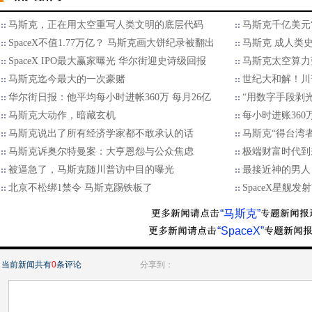
马斯克，正在用太空重写人类文明的底层代码
马斯克千亿美元
SpaceX不值1.77万亿？ 马斯克画大饼纪录被翻出
马斯克 成人类
SpaceX IPO最大赢家曝光 华尔街迎史诗级回报
马斯克太空算力
马斯克迄今最大的一次豪赌
世纪大和解！川
华尔街日报：他平均每小时进帐360万 每月26亿
“用数字手段剥光
马斯克大动作，暗藏玄机
每小时进账36
马斯克说出了所有经济学家都不敢承认的话
马斯克“得台湾
马斯克诉奥尔特曼案：大亨恩怨与公众焦虑
极端财富时代到
被逼急了，马斯克随川普访中目的曝光
最接近神的男人
北京不松绑1禁令 马斯克踢铁板了
SpaceX星舰
“马斯克”
“SpaceX”
当前新闻共有
0
条评论
分享到：