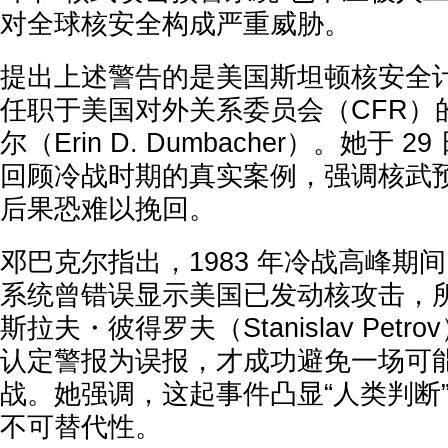
对全球核安全构成严重威胁。
提出上述警告的是美国斯坦顿核安全
任职于美国对外关系委员会（CFR）
尔（Erin D. Dumbacher）。她于
回顾冷战时期的真实案例，强调核武
后果恐难以挽回。
邓巴克尔指出，1983 年冷战高峰期
系统曾错误显示美国已发动核攻击，
斯拉夫・彼得罗夫（Stanislav Pet
认定警报为误报，才成功避免一场可
战。她强调，这起事件凸显“人类判断
不可替代性。