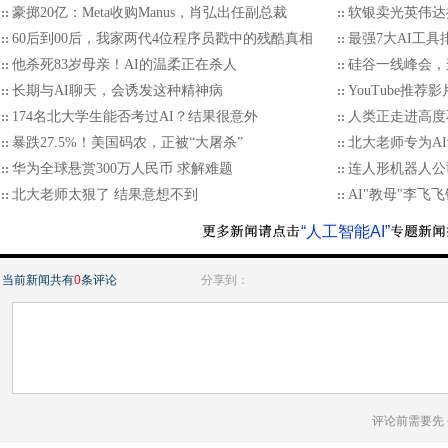
豪掷20亿：Meta收购Manus，肖弘出任副总裁
软银卖光英伟达持
60后到00后，我家两代4位程序员戳中的残酷真相
最强7大AI工具
他杀死83岁母亲！AI的温柔正在杀人
硅谷一线峰会，
长期与AI聊天，会诱发这种精神病
YouTube推荐影
174名北大学生能否考过AI？结果很意外
人类正走进高度
暴跌27.5%！美国码农，正被“大屠杀”
北大老师专为A
华为全球悬赏300万人民币 求解难题
连人形机器人公
北大老师太狠了 结果意想不到
AI"教母"李飞
“人工智能AI”
当前新闻共有
0
条评论
分享到：
评论前需要先