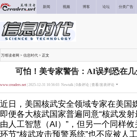
新闻
视频
博客
论坛
分类广告
万维读者网
>
信息时代
> 正文
可怕！美专家警告：AI误判恐在
www.creaders.net
| 2025-12-31 10:56:03 Newtalk |
0
条评论 |
查看/发表评论
近日，美国核武安全领域专家在美国
即便各大核武国家普遍同意“核武发射
由人工智慧（AI）”，但另一个同样
环节“核武攻击预警系统”也不应被人