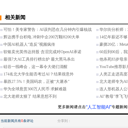
相关新闻
可怕！美专家警告：AI误判恐在几分钟内引爆核战
华尔街分析师：2
辉达携手台积电 冲刺中企200万颗H200大单
14亿年薪还不够
中国AI机器人“造反”视频疯传
豪掷20亿：Met
软银卖光英伟达持股 含泪完成对OpenAI承诺
60后到00后
最强7大AI工具排行榜出炉 最大黑马杀出
他杀死83岁母亲
硅谷一线峰会，这一幕令大佬们清醒
YouTube推荐影
174名北大学生能否考过AI？结果很意外
人类正走进高度
暴跌27.5%！美国码农，正被“大屠杀”
北大老师专为A
华为全球悬赏300万人民币 求解难题
连人形机器人公
北大老师太狠了 结果意想不到
AI"教母"李飞
“人工智能AI”
当前新闻共有
0
条评论
分享到：