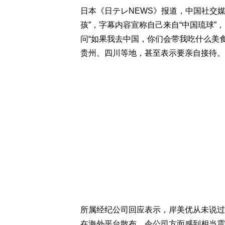
日本《日テレNEWS》报道，中国社交
孩”，字幕内容宣称自己来自“中国琉球
问“如果我去中国，你们会带我吃什么美
贵州、四川等地，甚至表示要亲自接待。
所属经纪公司回应表示，岸美优从未说过
在海外平台散布，令公司方面感到相当震