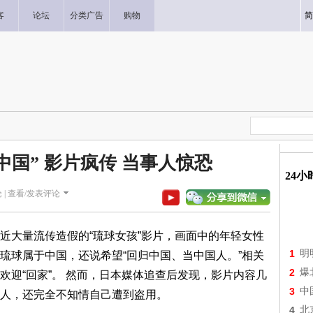
客
论坛
分类广告
购物
简
中国” 影片疯传 当事人惊恐
24
 |
查看/发表评论
近大量流传造假的“琉球女孩”影片，画面中的年轻女性
1
明
琉球属于中国，还说希望“回归中国、当中国人。”相关
2
爆
欢迎“回家”。 然而，日本媒体追查后发现，影片内容几
3
中
人，还完全不知情自己遭到盗用。
4
北