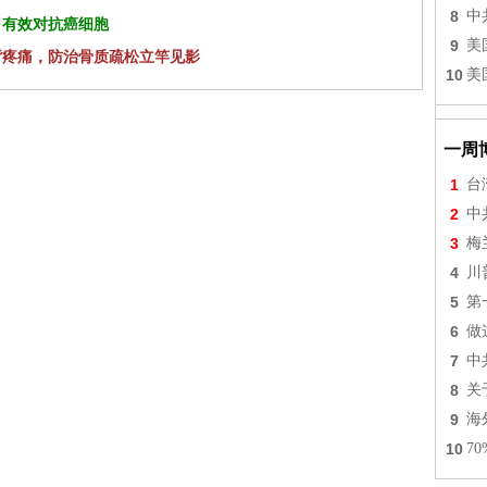
8
中
 有效对抗癌细胞
9
美
背疼痛，防治骨质疏松立竿见影
10
美
一周
1
台
2
中
3
梅
4
川
5
第
6
做
7
中
8
关
9
海
10
7