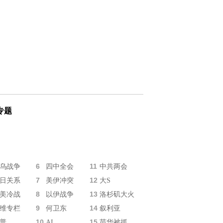
专题
6
11
乌战争
四中全会
中共两会
7
12
日关系
美伊冲突
大S
8
13
美冷战
以伊战争
洛杉矶大火
9
14
维专栏
何卫东
叙利亚
10
15
普
AI
苗华被抓