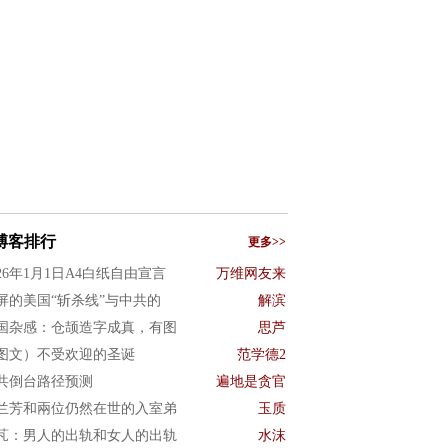
博客排行
更多>>
026年1月1日A4白纸自由宣言
万维网友来
屏的美国“斩杀线”与中共的
解滨
国杂感：仓颉造字成真，有图
思芦
图文）不受欢迎的圣诞
范学德2
共倒台路径预测
遍地是贪官
兰芳和兩位仍然在世的入室弟
玉质
芃：男人的出轨和女人的出轨
水沫