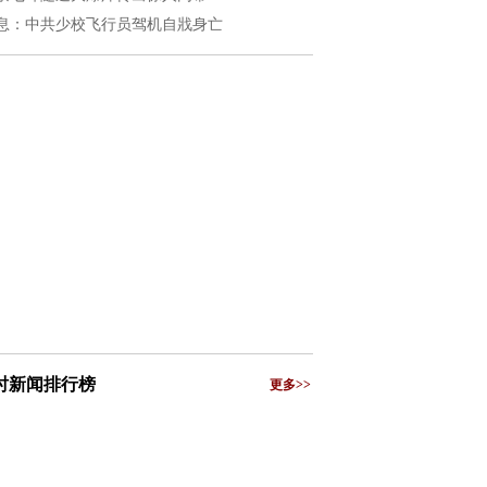
息：中共少校飞行员驾机自戕身亡
小时新闻排行榜
更多>>