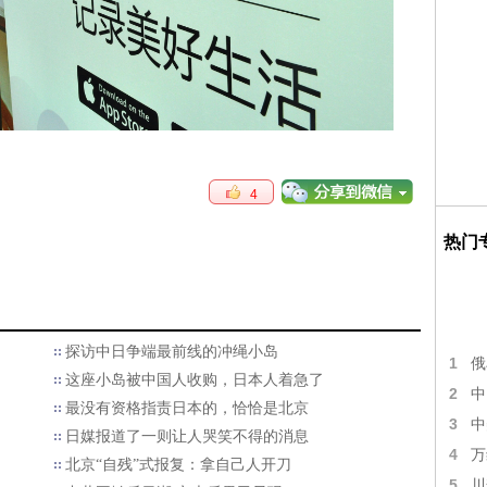
4
热门
​探访中日争端最前线的冲绳小岛
1
俄
这座小岛被中国人收购，日本人着急了
2
中
最没有资格指责日本的，恰恰是北京
3
中
日媒报道了一则让人哭笑不得的消息
4
万
北京“自残”式报复：拿自己人开刀
5
川