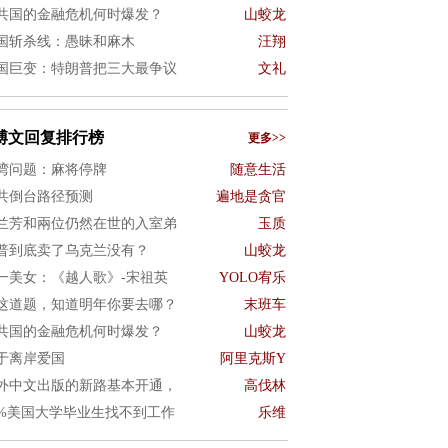
共国的金融危机何时爆发？
山蛟龙
国斩杀线：愚昧和麻木
汪翔
国巨变：特朗普把三大最争议
文礼
博文回复排行榜
更多>>
湾问题：麻将停牌
随意生活
共倒台路径预测
遍地是贪官
兰芳和兩位仍然在世的入室弟
玉质
普到底卖了乌克兰没有？
山蛟龙
一美女：《越人歌》-宋祖英
YOLO宥乐
这道题，知道明年你要去哪？
末班车
共国的金融危机何时爆发？
山蛟龙
于离岸爱国
阿里克斯Y
外中文出版的新路基本开通，
高伐林
0%美国大学毕业生找不到工作
乐维