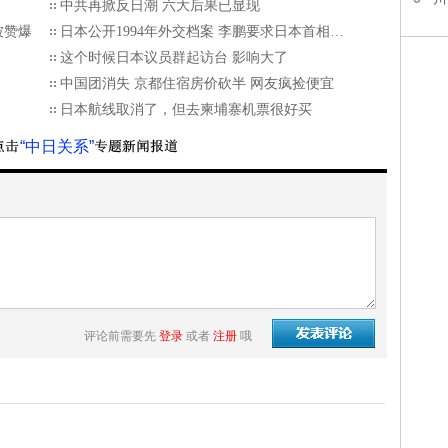
中共再掀反日潮 六大后果已显现
被赞爆
日本公开1994年外交档案 李鹏要求日本首相…
这个时候日本议员群起访台 影响大了
中国团消失 京都住宿房价砍半 网友疯捡便宜
日本航线取消了，但去柬埔寨机票很好买
“中日关系”
评论前需要先
登录
或者
注册
哦