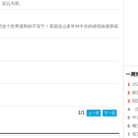
，反以为荣。
把这个世界搅和的不安宁！美国这么多年对中共的靖绥政策彻底
一周
1
2
2
刷
3
回
4
（
1/1
上一页
下一页
5
中
6
梅
7
安