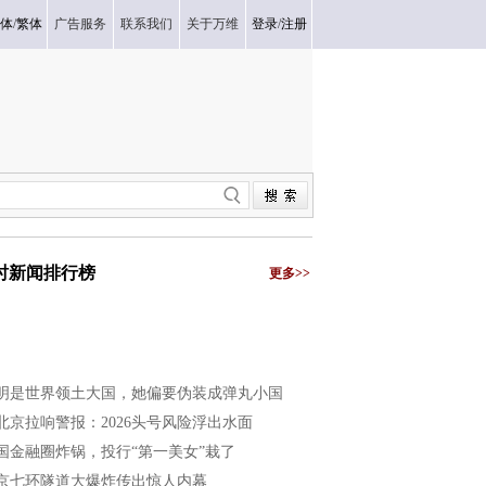
体
/
繁体
广告服务
联系我们
关于万维
登录
/
注册
小时新闻排行榜
更多>>
明是世界领土大国，她偏要伪装成弹丸小国
北京拉响警报：2026头号风险浮出水面
国金融圈炸锅，投行“第一美女”栽了
京七环隧道大爆炸传出惊人内幕