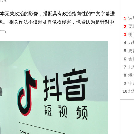
本无关政治的影像，搭配具有政治指向性的中文字幕进
1
波
假象。 相关作法不仅涉及肖像权侵害，也被认为是针对中
2
要
一。
3
明
4
万
5
更
6
会
7
北
8
爆
9
中
10
北