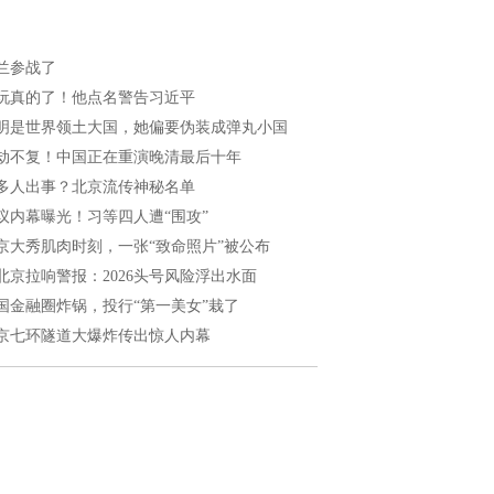
兰参战了
玩真的了！他点名警告习近平
明是世界领土大国，她偏要伪装成弹丸小国
劫不复！中国正在重演晚清最后十年
多人出事？北京流传神秘名单
议内幕曝光！习等四人遭“围攻”
京大秀肌肉时刻，一张“致命照片”被公布
北京拉响警报：2026头号风险浮出水面
国金融圈炸锅，投行“第一美女”栽了
京七环隧道大爆炸传出惊人内幕