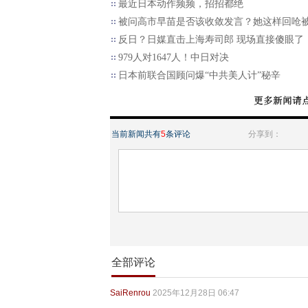
最近日本动作频频，招招都绝
被问高市早苗是否该收敛发言？她这样回呛
反日？日媒直击上海寿司郎 现场直接傻眼了
979人对1647人！中日对决
日本前联合国顾问爆“中共美人计”秘辛
当前新闻共有
5
条评论
分享到：
全部评论
SaiRenrou
2025年12月28日 06:47