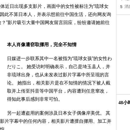
媒体近日出现多支影片，画面中的女性被标注为“琉球女
5
消
”，因此不算日本人，并表示想前往中国生活，还向网友询
食？”影片吸引大量中国网友留言回应，纷纷邀请她前往
本人肖像遭窃取挪用，完全不知情
日媒进一步联系其中一名被指为“琉球女孩”的女性わ
だりこ。 她受访时明确表示，自己是埼玉县人，并
非琉球出身，也从未发表过影片字幕中所呈现的言
论。 她指出，相关影片是在不知情的情况下被人截
取并上传至抖音等中国平台，内容遭到任意窜改，
得知此事后感到非常可怕。
48
另一起遭盗用的案例涉及日本女子偶像岸美优。 其
影片字幕中的任何内容，相关影片遭擅自挪用、加工并
惊。