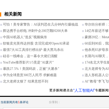
相关新闻
可怕！美专家警告：AI误判恐在几分钟内引爆核战
华尔街分析师：2
辉达携手台积电 冲刺中企200万颗H200大单
14亿年薪还不够
中国AI机器人“造反”视频疯传
豪掷20亿：Met
软银卖光英伟达持股 含泪完成对OpenAI承诺
60后到00后
最强7大AI工具排行榜出炉 最大黑马杀出
他杀死83岁母亲
硅谷一线峰会，这一幕令大佬们清醒
长期与AI聊天
YouTube推荐影片1/5竟是“AI废片”
174名北大学生
暴跌27.5%！美国码农，正被“大屠杀”
北大老师专为A
华为全球悬赏300万人民币 求解难题
连人形机器人公
北大老师太狠了 结果意想不到
AI"教母"李飞
“人工智能AI”
当前新闻共有
1
条评论
分享到：