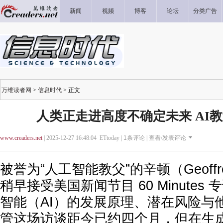
新闻
视频
博客
论坛
分类广告
万维读者网
>
信息时代
> 正文
人类正走进高度不确定未来 AI
www.creaders.net
| 2025-12-27 16:48:04 ETtoday |
1
条评论 |
查看/发表评论
被誉为“人工智能教父”的辛顿（Geoffre
稍早接受美国新闻节目 60 Minute
智能（AI）的发展原理、潜在风险与
管这场访谈距今已约四个月，但在生成式