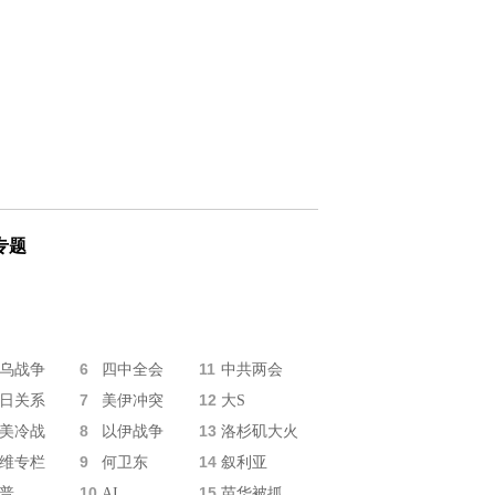
专题
6
11
乌战争
四中全会
中共两会
7
12
日关系
美伊冲突
大S
8
13
美冷战
以伊战争
洛杉矶大火
9
14
维专栏
何卫东
叙利亚
10
15
普
AI
苗华被抓