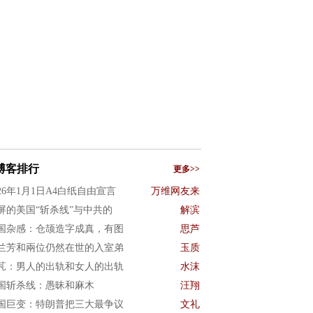
博客排行
更多>>
026年1月1日A4白纸自由宣言
万维网友来
屏的美国“斩杀线”与中共的
解滨
国杂感：仓颉造字成真，有图
思芦
兰芳和兩位仍然在世的入室弟
玉质
芃：男人的出轨和女人的出轨
水沫
国斩杀线：愚昧和麻木
汪翔
国巨变：特朗普把三大最争议
文礼