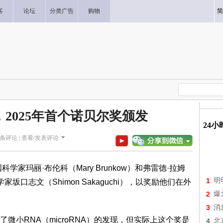
客
论坛
分类广告
购物
简
，2025年首个诺贝尔奖颁发
24
条评论 |
查看/发表评论
学家玛丽·布伦科（Mary Brunkow）和弗雷德·拉姆
1
明
学家坂口志文（Shimon Sakaguchi），以奖励他们在外
2
爆
3
消
微小RNA（microRNA）的发现，但实际上这个奖是
4
北