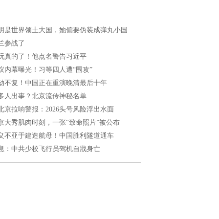
明是世界领土大国，她偏要伪装成弹丸小国
兰参战了
玩真的了！他点名警告习近平
议内幕曝光！习等四人遭“围攻”
劫不复！中国正在重演晚清最后十年
多人出事？北京流传神秘名单
北京拉响警报：2026头号风险浮出水面
京大秀肌肉时刻，一张“致命照片”被公布
义不亚于建造航母！中国胜利隧道通车
息：中共少校飞行员驾机自戕身亡