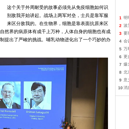
这个关于外周耐受的故事必须先从免疫细胞如何识
别敌我开始讲起。战场上两军对垒，士兵是靠军服
1
明
来区分敌我的。在生物界，细胞是靠表面抗原来区
2
波
自然界的病原体有成千上万种，人体自身的细胞也有成
3
要
制提出了严峻的挑战。哺乳动物进化出了一个巧妙的办
4
会
5
万
6
更
7
爆
8
北
9
意
10
消