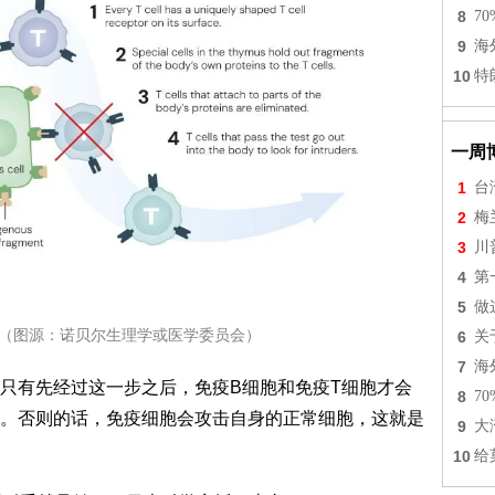
8
7
9
海
10
特
一周
1
台
2
梅
3
川
4
第
5
做
除（图源：诺贝尔生理学或医学委员会）
6
关
7
海
只有先经过这一步之后，免疫B细胞和免疫T细胞才会
8
7
。否则的话，免疫细胞会攻击自身的正常细胞，这就是
9
大
10
给