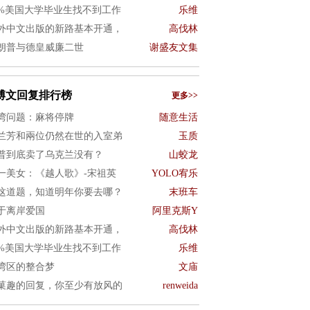
0%美国大学毕业生找不到工作
乐维
外中文出版的新路基本开通，
高伐林
朗普与德皇威廉二世
谢盛友文集
博文回复排行榜
更多>>
湾问题：麻将停牌
随意生活
兰芳和兩位仍然在世的入室弟
玉质
普到底卖了乌克兰没有？
山蛟龙
一美女：《越人歌》-宋祖英
YOLO宥乐
这道题，知道明年你要去哪？
末班车
于离岸爱国
阿里克斯Y
外中文出版的新路基本开通，
高伐林
0%美国大学毕业生找不到工作
乐维
湾区的整合梦
文庙
菓趣的回复，你至少有放风的
renweida