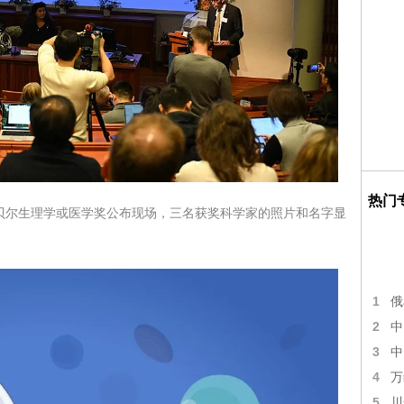
热门
年诺贝尔生理学或医学奖公布现场，三名获奖科学家的照片和名字显
1
俄
2
中
3
中
4
万
5
川