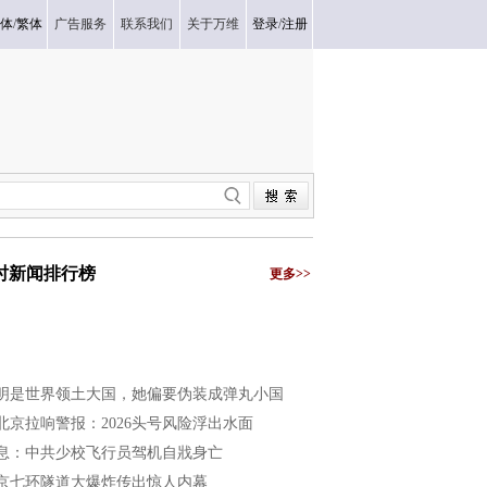
体
/
繁体
广告服务
联系我们
关于万维
登录
/
注册
小时新闻排行榜
更多>>
明是世界领土大国，她偏要伪装成弹丸小国
北京拉响警报：2026头号风险浮出水面
息：中共少校飞行员驾机自戕身亡
京七环隧道大爆炸传出惊人内幕