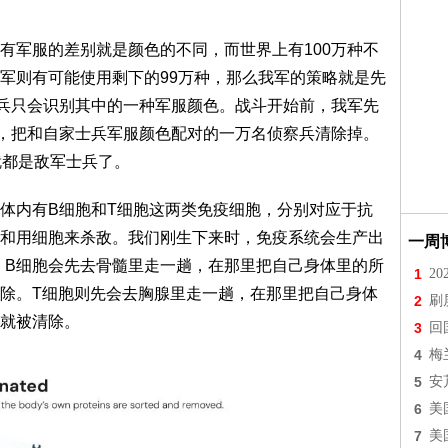
有军服的差别就是颜色的不同，而世界上有100万种不
军则有可能使用剩下的99万种，那么我军的策略就是先
查兵只会识别其中的一种军服颜色。战斗开始前，我军先
趟，把和自家士兵军服颜色配对的一万名侦察兵清除掉。
就都是敌军士兵了。
体内有B细胞和T细胞这两类免疫细胞，分别对应于抗
和用细胞来杀敌。我们刚生下来时，免疫系统会生产出
一周
，B细胞会先去骨髓里走一趟，在那里把自己身体里的所
1
2
除。T细胞则先会去胸腺里走一趟，在那里把自己身体
2
刷
就被清除。
3
回
4
梅
5
安
6
美
7
美