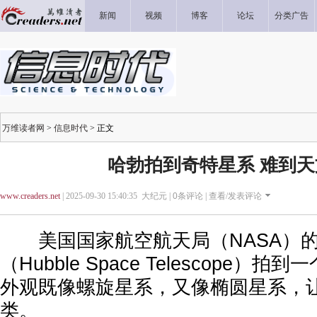
新闻
视频
博客
论坛
分类广告
万维读者网
>
信息时代
> 正文
哈勃拍到奇特星系 难到
www.creaders.net
| 2025-09-30 15:40:35 大纪元 |
0
条评论 |
查看/发表评论
美国国家航空航天局（NASA）的
（Hubble Space Telescope）
外观既像螺旋星系，又像椭圆星系，
类。