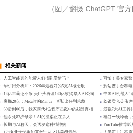
（图／翻摄 ChatGPT 官
相关新闻
人工智能真的能帮人们找到爱情吗？
可怕！美专家警
华尔街分析师：2026年最看好的5支AI概念股
辉达携手台积电 
14亿年薪还不够 美巨头再砸140亿收购华人AI公司
中国AI机器人“
豪掷20亿：Meta收购Manus，肖弘出任副总裁
软银卖光英伟达持
60后到00后，我家两代4位程序员戳中的残酷真相
最强7大AI工具
他杀死83岁母亲！AI的温柔正在杀人
硅谷一线峰会，
长期与AI聊天，会诱发这种精神病
YouTube推荐影
174名北大学生能否考过AI？结果很意外
人类正走进高度