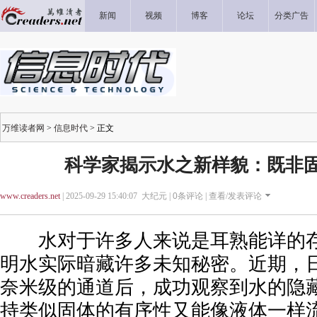
新闻
视频
博客
论坛
分类广告
万维读者网
>
信息时代
> 正文
科学家揭示水之新样貌：既非
www.creaders.net
| 2025-09-29 15:40:07 大纪元 |
0
条评论 |
查看/发表评论
水对于许多人来说是耳熟能详的存
明水实际暗藏许多未知秘密。近期，
奈米级的通道后，成功观察到水的隐
持类似固体的有序性又能像液体一样