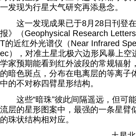
一发现为行星大气研究再添悬念。
这一发现成果已于8月28日刊登在
报》（Geophysical Research Le
T的近红外光谱仪（Near Infrared Spect
ec），对准土星北极六边形风暴上空
学家预期能看到红外波段的常规辐射
的暗色斑点，分布在电离层的等离子
中的不对称四臂星形结构。
这些“暗珠”彼此间隔遥远，但可能
流层的星形图案中，最强的一条星臂
的珠状结构相对应。
土星北极