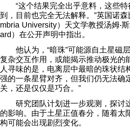
“这个结果完全出乎意料，这些特
到，目前也完全无法解释。”英国诺森比亚
mbria University）天文学教授汤姆‧斯
ard）在公开声明中指出。
他认为，“暗珠”可能源自土星磁层
复杂交互作用，或能揭示推动极光的能
人寻味的是，电离层中最暗的珠状结
强的一条星臂对齐，但我们仍无法确
关，还是仅仅是巧合。”
研究团队计划进一步观测，探讨这
的影响。由于土星正值春分，随着太
构可能会出现剧烈变化。