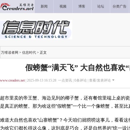
新闻
视频
博客
论坛
分类广告
万维读者网
>
信息时代
> 正文
假螃蟹“满天飞” 大自然也喜欢
www.creaders.net
| 2025-09-13 16:15:28 一点资讯 |
0
条评论 |
查看/发表评论
超市里卖的帝王蟹、海边见到的椰子蟹，还有餐馆里端上桌的瓷
是真正的螃蟹。那为啥这些“假螃蟹”一个比一个像螃蟹，甚至
难道大自然也喜欢“山寨螃蟹”？今天咱们就唠唠这事儿，看看这
为啥它们都长得这么像，这到底是巧合，还是自然界的“统一设计