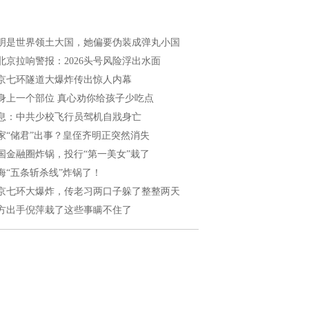
明是世界领土大国，她偏要伪装成弹丸小国
北京拉响警报：2026头号风险浮出水面
京七环隧道大爆炸传出惊人内幕
身上一个部位 真心劝你给孩子少吃点
息：中共少校飞行员驾机自戕身亡
家“储君”出事？皇侄齐明正突然消失
国金融圈炸锅，投行“第一美女”栽了
海“五条斩杀线”炸锅了！
京七环大爆炸，传老习两口子躲了整整两天
方出手倪萍栽了这些事瞒不住了