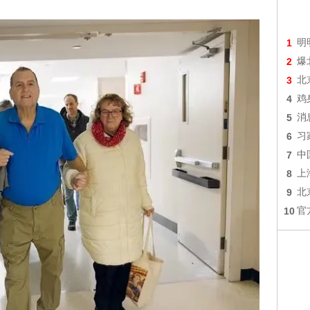
1
明
2
爆
3
北
4
鸡
5
消
6
习
7
中
8
上
9
北
10
官