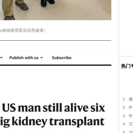
ews移植猪肾脏后依然健康）
热门
1
俄
2
中
3
中
4
万
5
川