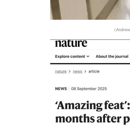
（Andr