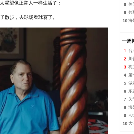
实在太渴望像正常人一样生活了：
8
美
9
共
子散步，去球场看球赛了。
10
海
一周
1
台
2
川
3
梅
4
第
5
做
6
东
7
关
8
海
9
7
10
大