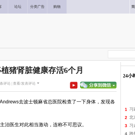
客
论坛
分类广告
购物
简
植猪肾脏健康存活6个月
24
条评论 |
查看/发表评论
 Andrews去波士顿麻省总医院检查了一下身体，发现各
1
习
2
北
主治医生对此相当激动，连称不可思议。
3
习
4
跨