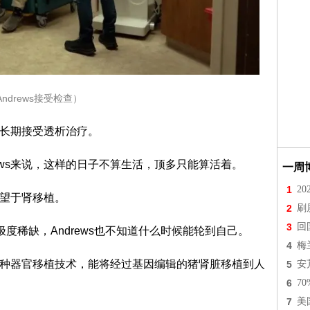
Andrews接受检查）
要长期接受透析治疗。
ews来说，这样的日子不算生活，顶多只能算活着。
一周
1
2
希望于肾移植。
2
刷
3
回
度稀缺，Andrews也不知道什么时候能轮到自己。
4
梅
跨物种器官移植技术，能将经过基因编辑的猪肾脏移植到人
5
安
6
7
7
美