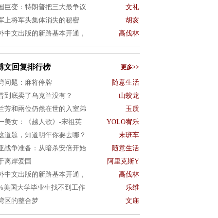
国巨变：特朗普把三大最争议
文礼
军上将军头集体消失的秘密
胡亥
外中文出版的新路基本开通，
高伐林
博文回复排行榜
更多>>
湾问题：麻将停牌
随意生活
普到底卖了乌克兰没有？
山蛟龙
兰芳和兩位仍然在世的入室弟
玉质
一美女：《越人歌》-宋祖英
YOLO宥乐
这道题，知道明年你要去哪？
末班车
亚战争准备：从暗杀安倍开始
随意生活
于离岸爱国
阿里克斯Y
外中文出版的新路基本开通，
高伐林
0%美国大学毕业生找不到工作
乐维
湾区的整合梦
文庙