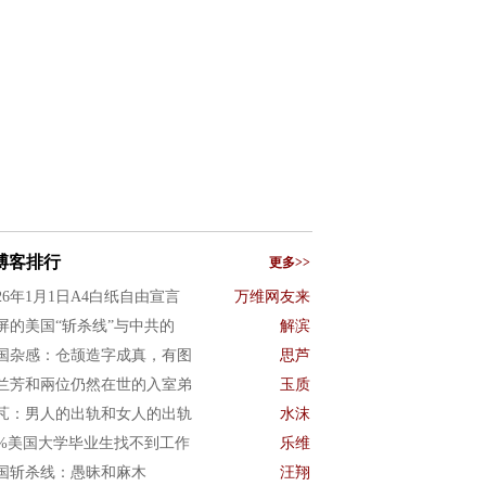
博客排行
更多>>
026年1月1日A4白纸自由宣言
万维网友来
屏的美国“斩杀线”与中共的
解滨
国杂感：仓颉造字成真，有图
思芦
兰芳和兩位仍然在世的入室弟
玉质
芃：男人的出轨和女人的出轨
水沫
0%美国大学毕业生找不到工作
乐维
国斩杀线：愚昧和麻木
汪翔