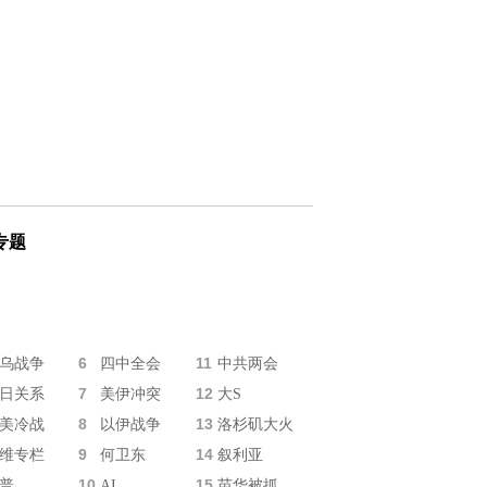
专题
6
11
乌战争
四中全会
中共两会
7
12
日关系
美伊冲突
大S
8
13
美冷战
以伊战争
洛杉矶大火
9
14
维专栏
何卫东
叙利亚
10
15
普
AI
苗华被抓