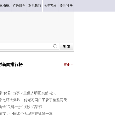
体
/
繁体
广告服务
联系我们
关于万维
登录
/
注册
小时新闻排行榜
更多>>
家“储君”出事？皇侄齐明正突然消失
京七环大爆炸，传老习两口子躲了整整两天
走错“关键一步” 渐失话语权
年夜，中国多个大城市现诡异一幕