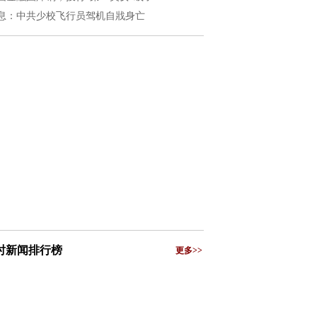
息：中共少校飞行员驾机自戕身亡
小时新闻排行榜
更多>>