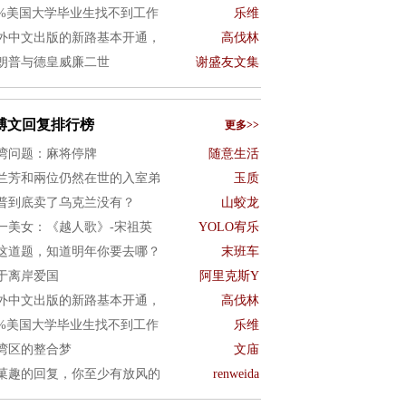
0%美国大学毕业生找不到工作
乐维
外中文出版的新路基本开通，
高伐林
朗普与德皇威廉二世
谢盛友文集
博文回复排行榜
更多>>
湾问题：麻将停牌
随意生活
兰芳和兩位仍然在世的入室弟
玉质
普到底卖了乌克兰没有？
山蛟龙
一美女：《越人歌》-宋祖英
YOLO宥乐
这道题，知道明年你要去哪？
末班车
于离岸爱国
阿里克斯Y
外中文出版的新路基本开通，
高伐林
0%美国大学毕业生找不到工作
乐维
湾区的整合梦
文庙
菓趣的回复，你至少有放风的
renweida