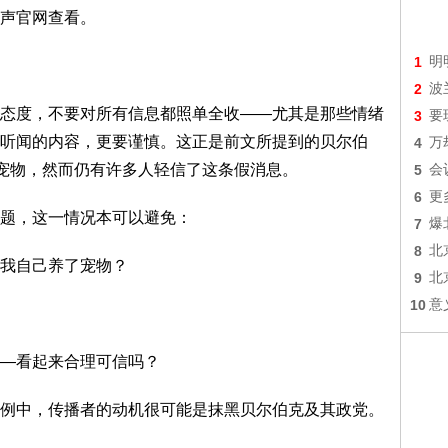
声官网查看。
1
明
2
波
态度，不要对所有信息都照单全收——尤其是那些情绪
3
要
听闻的内容，更要谨慎。这正是前文所提到的贝尔伯
4
万
养宠物，然而仍有许多人轻信了这条假消息。
5
会
6
更
题，这一情况本可以避免：
7
爆
8
北
我自己养了宠物？
9
北
10
意
—看起来合理可信吗？
例中，传播者的动机很可能是抹黑贝尔伯克及其政党。