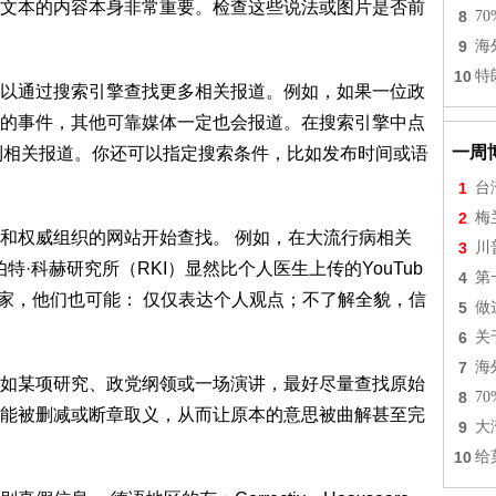
文本的内容本身非常重要。检查这些说法或图片是否前
8
7
9
海
10
特
以通过搜索引擎查找更多相关报道。例如，如果一位政
的事件，其他可靠媒体一定也会报道。在搜索引擎中点
一周
找到相关报道。你还可以指定搜索条件，比如发布时间或语
1
台
2
梅
和权威组织的网站开始查找。 例如，在大流行病相关
3
川
·科赫研究所（RKI）显然比个人医生上传的YouTub
4
第
专家，他们也可能： 仅仅表达个人观点；不了解全貌，信
5
做
6
关
7
海
如某项研究、政党纲领或一场演讲，最好尽量查找原始
8
7
能被删减或断章取义，从而让原本的意思被曲解甚至完
9
大
10
给