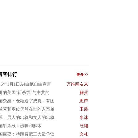
博客排行
更多>>
026年1月1日A4白纸自由宣言
万维网友来
屏的美国“斩杀线”与中共的
解滨
国杂感：仓颉造字成真，有图
思芦
兰芳和兩位仍然在世的入室弟
玉质
芃：男人的出轨和女人的出轨
水沫
国斩杀线：愚昧和麻木
汪翔
国巨变：特朗普把三大最争议
文礼