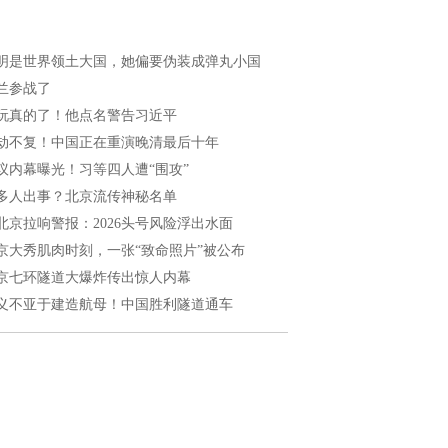
明是世界领土大国，她偏要伪装成弹丸小国
兰参战了
玩真的了！他点名警告习近平
劫不复！中国正在重演晚清最后十年
议内幕曝光！习等四人遭“围攻”
多人出事？北京流传神秘名单
北京拉响警报：2026头号风险浮出水面
京大秀肌肉时刻，一张“致命照片”被公布
京七环隧道大爆炸传出惊人内幕
义不亚于建造航母！中国胜利隧道通车