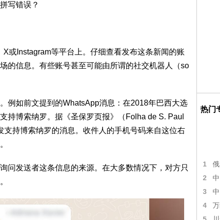
拼写错误？
、X或Instagram等平台上。仔细查看发布这条新闻的账
场的信息。有些账号甚至可能由所谓的社交机器人（so
如前文提到的WhatsApp消息：在2018年巴西大选
热门
索纳罗。据《圣保罗页报》（Folha de S. Paul
发支持博索纳罗的消息。收件人的手机号码来自这位右
。
1
俄
询问发送者这条信息的来源。在大多数情况下，对方只
2
中
。
3
中
4
万
5
川