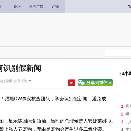
客
论坛
分类广告
购物
简
何识别假新闻
24
论 |
查看/发表评论
！跟随DW事实核查团队，学会识别假新闻，避免成
1
明
2
爆
截图，显示德国绿党领袖、当时的总理候选人安娜莱娜·贝
3
北
）据称呼吁禁止私人养宠物，理由是宠物会产生过多二氧化碳。
4
中