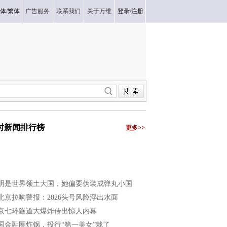
体
/
繁体
广告服务
联系我们
关于万维
登录
/
注册
小时新闻排行榜
更多>>
明是世界领土大国，她偏要伪装成弹丸小国
北京拉响警报：2026头号风险浮出水面
京七环隧道大爆炸传出惊人内幕
国金融圈炸锅，投行“第一美女”栽了