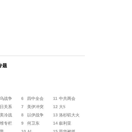
专题
6
11
乌战争
四中全会
中共两会
7
12
日关系
美伊冲突
大S
8
13
美冷战
以伊战争
洛杉矶大火
9
14
维专栏
何卫东
叙利亚
10
15
普
AI
苗华被抓