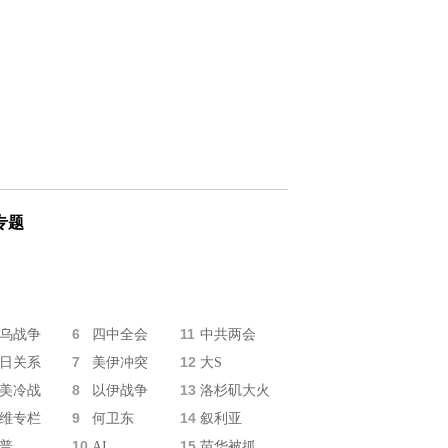
专题
6
11
乌战争
四中全会
中共两会
7
12
日关系
美伊冲突
大S
8
13
美冷战
以伊战争
洛杉矶大火
9
14
维专栏
何卫东
叙利亚
10
15
普
AI
苗华被抓