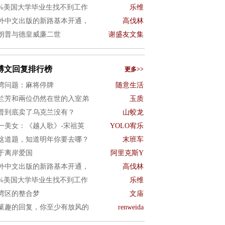
0%美国大学毕业生找不到工作
乐维
外中文出版的新路基本开通，
高伐林
朗普与德皇威廉二世
谢盛友文集
博文回复排行榜
更多>>
湾问题：麻将停牌
随意生活
兰芳和兩位仍然在世的入室弟
玉质
普到底卖了乌克兰没有？
山蛟龙
一美女：《越人歌》-宋祖英
YOLO宥乐
这道题，知道明年你要去哪？
末班车
于离岸爱国
阿里克斯Y
外中文出版的新路基本开通，
高伐林
0%美国大学毕业生找不到工作
乐维
湾区的整合梦
文庙
菓趣的回复，你至少有放风的
renweida