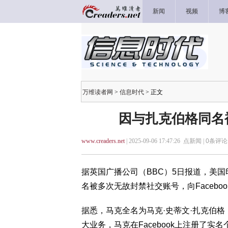
新闻
视频
博
万维读者网
>
信息时代
> 正文
因与扎克伯格同名被多
www.creaders.net
| 2025-09-06 17:47:26 点新闻 |
0
条评论 
据英国广播公司（BBC）5日报道，美国印
名被多次无故封禁社交账号，向Facebo
据悉，马克全名为马克·史蒂文·扎克伯
大业务，马克在Facebook上注册了实