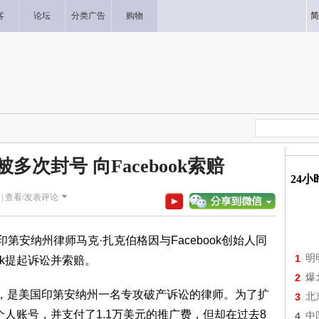
客
论坛
分类广告
购物
简
次封号 向Facebook索赔
24
|
查看/发表评论
第安纳州律师马克·扎克伯格因与Facebook创始人同
1
明
ok提起诉讼并索赔。
2
爆
格，是美国印第安纳州一名专攻破产诉讼的律师。为了扩
3
北
名个人账号，并支付了1.1万美元的推广费，但却在过去8
4
中