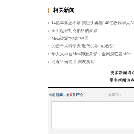
相关新闻
14亿年薪还不够 美巨头再砸140亿收购华人A
全面起底扎克伯格的豪赌
Meta被爆“抄袭”中国
90后华人科学家 取代65岁“AI教父”
华人大神被Meta卸磨杀驴，全网疯狂发offer
习近平当警卫 网友笑翻
当前新闻共有
0
条评论
分享到：