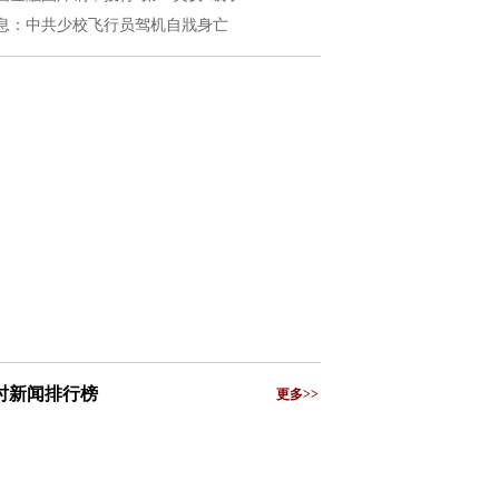
息：中共少校飞行员驾机自戕身亡
小时新闻排行榜
更多>>