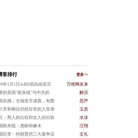
博客排行
更多>>
026年1月1日A4白纸自由宣言
万维网友来
屏的美国“斩杀线”与中共的
解滨
国杂感：仓颉造字成真，有图
思芦
兰芳和兩位仍然在世的入室弟
玉质
芃：男人的出轨和女人的出轨
水沫
国斩杀线：愚昧和麻木
汪翔
国巨变：特朗普把三大最争议
文礼