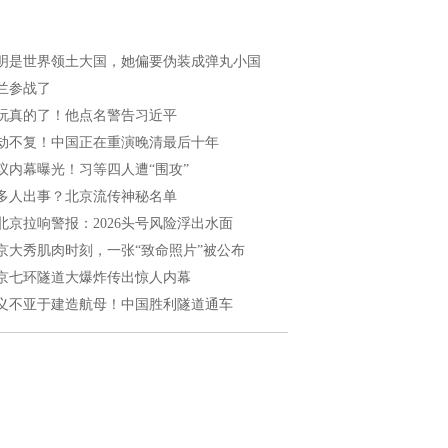
明是世界领土大国，她偏要伪装成弹丸小国
兰参战了
玩真的了！他点名警告习近平
劫不复！中国正在重演晚清最后十年
议内幕曝光！习等四人遭“围攻”
多人出事？北京流传神秘名单
北京拉响警报：2026头号风险浮出水面
京大秀肌肉时刻，一张“致命照片”被公布
京七环隧道大爆炸传出惊人内幕
义不亚于建造航母！中国胜利隧道通车