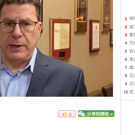
1
明
2
波
3
要
4
万
5
会
6
更
7
爆
8
北
9
北
10
意
2