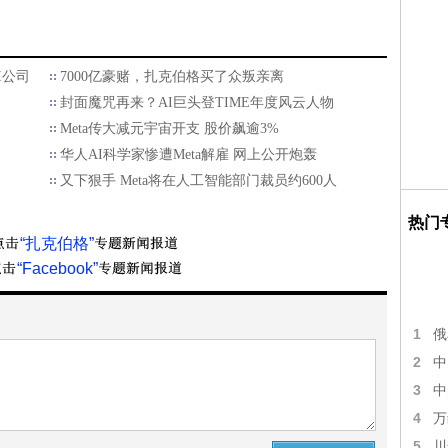
I公司
7000亿豪赌，扎克伯格买了众叛亲离
封面魔咒再来？AI巨头登TIME年度风云人物
Meta传大减元宇宙开支 股价飙逾3%
华人AI科学家惨遭Meta解雇 网上公开炮轰
又下狠手 Meta将在人工智能部门裁员约600人
热门
“扎克伯格”
“Facebook”
1
俄
2
中
3
中
4
万
5
川