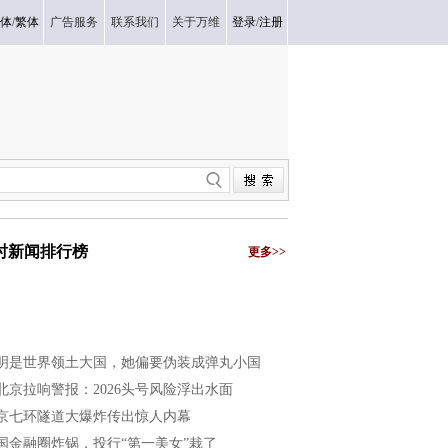
体
/
繁体
广告服务
联系我们
关于万维
登录
/
注册
小时新闻排行榜
更多>>
明是世界领土大国，她偏要伪装成弹丸小国
北京拉响警报：2026头号风险浮出水面
京七环隧道大爆炸传出惊人内幕
国金融圈炸锅，投行“第一美女”栽了