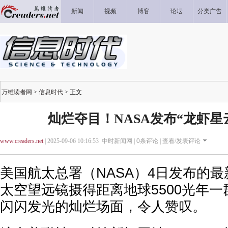
新闻
视频
博客
论坛
分类广告
万维读者网
>
信息时代
> 正文
灿烂夺目！NASA发布“龙虾星
www.creaders.net
| 2025-09-06 10:16:53 中时新闻网 |
0
条评论 |
查看/发表评论
美国航太总署（NASA）4日发布的
太空望远镜摄得距离地球5500光年
闪闪发光的灿烂场面，令人赞叹。