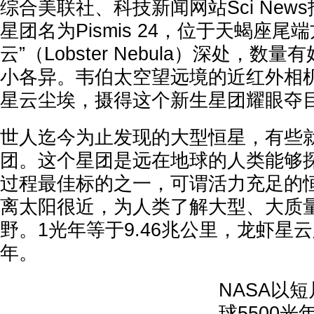
综合美联社、科技新闻网站Sci New
星团名为Pismis 24，位于天蝎座尾
云”（Lobster Nebula）深处，
小各异。韦伯太空望远境的近红外相机（
星云尘埃，摄得这个新生星团耀眼夺
世人迄今为止发现的大型恒星，有些就属于
团。这个星团是远在地球的人类能够
过程最佳标的之一，可谓活力充足的
离太阳很近，为人类了解大型、大质
野。1光年等于9.46兆公里，龙虾星云
年。
NASA以
球5500光年