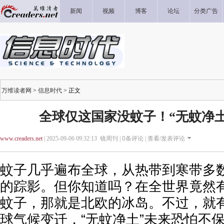
新闻
视频
博客
论坛
分类广告
万维读者网
>
信息时代
> 正文
全球仅这国家没蚊子！“无蚊净
www.creaders.net
| 2025-09-06 09:32:13 镜周刊 |
0
条评论 |
查看/发表评论
蚊子几乎遍布全球，从热带到寒带多
的踪影。但你知道吗？在全世界竟然
蚊子，那就是北欧的冰岛。不过，就
球气候变迁，“无蚊净土”未来恐怕不