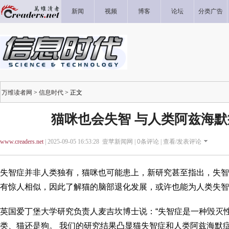
新闻
视频
博客
论坛
分类广告
万维读者网
>
信息时代
> 正文
猫咪也会失智 与人类阿兹海
www.creaders.net
| 2025-09-05 16:53:28 壹苹新闻网 |
0
条评论 |
查看/发表评论
失智症并非人类独有，猫咪也可能患上，新研究甚至指出，失智
有惊人相似，因此了解猫的脑部退化发展，或许也能为人类失智
英国爱丁堡大学研究负责人麦吉坎博士说：“失智症是一种毁灭
类、猫还是狗。 我们的研究结果凸显猫失智症和人类阿兹海默症