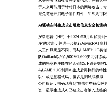
从受害者电脑收集并复制信息，并将这些
于未来可能用于针对日本的网络攻击，专
避免随意开启电子邮件附件，组织则可限
AI驱动实时生成攻击引发信息安全检测
揆诸惠普（HP）于2024 年9月即侦测到一场以“
序”的攻击，并进一步执行AsyncRA
人工作风明显不同，而与LAMEHUG类
队Outflank以约1,500至1,600美元
成的恶意程序能在约8%情况下避开微软De
与LAMEHUG利用AI生成后再执行的特
以生成恶意程式码，但多是测试或模拟。 
公司取证，明确观察到“攻击链中确实呼叫生
资，显示生成式AI已被攻击者纳入成熟