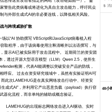
信息传送至攻击者指定的网站（攻击链如图一）。 鉴
5
消
家警告此类病毒或将进化为具自主攻击能力，呼吁民众
制与外部生成式AI的非必要连线，以降低相关风险。
挑战与跨境威胁扩散
AI 协助撰写 VBScript和JavaScript病毒植入程
T资料窃取程序，由于该病毒使用注释清晰并以法语撰写，与
似，显示AI已被实际用于攻击流程中。 近期荷兰的资安团
训练成本，透过开源大型语言模型（LLM）Qwen 2.5，使所生
fender检测，代表AI能调整以突破安全产品的防线，
性相呼应。 过去在资安研究领域中，虽然有实验证明AI可
而此次LAMEHUG是在真实网络攻击行动中、经资安
成式AI”，并利用它产出恶意负载（payload）执行窃
48
的武器化流程，而非单纯的辅助或概念验证。
LAMEHUG的出现标志网络攻击进入AI驱动、实时