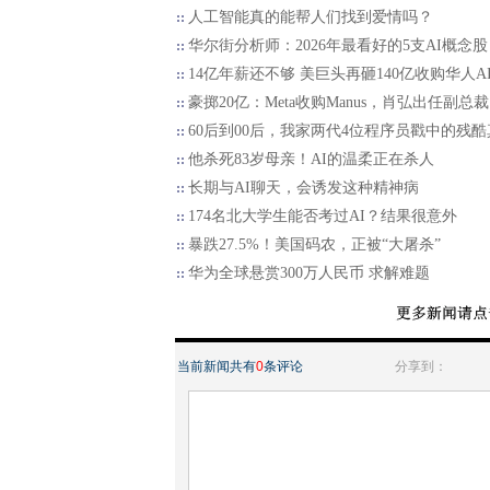
人工智能真的能帮人们找到爱情吗？
华尔街分析师：2026年最看好的5支AI概念股
14亿年薪还不够 美巨头再砸140亿收购华人A
豪掷20亿：Meta收购Manus，肖弘出任副总裁
60后到00后，我家两代4位程序员戳中的残酷
他杀死83岁母亲！AI的温柔正在杀人
长期与AI聊天，会诱发这种精神病
174名北大学生能否考过AI？结果很意外
暴跌27.5%！美国码农，正被“大屠杀”
华为全球悬赏300万人民币 求解难题
当前新闻共有
0
条评论
分享到：