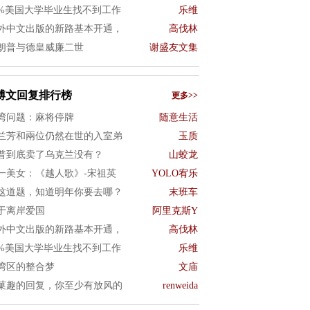
0%美国大学毕业生找不到工作
乐维
外中文出版的新路基本开通，
高伐林
朗普与德皇威廉二世
谢盛友文集
博文回复排行榜
更多>>
湾问题：麻将停牌
随意生活
兰芳和兩位仍然在世的入室弟
玉质
普到底卖了乌克兰没有？
山蛟龙
一美女：《越人歌》-宋祖英
YOLO宥乐
这道题，知道明年你要去哪？
末班车
于离岸爱国
阿里克斯Y
外中文出版的新路基本开通，
高伐林
0%美国大学毕业生找不到工作
乐维
湾区的整合梦
文庙
菓趣的回复，你至少有放风的
renweida