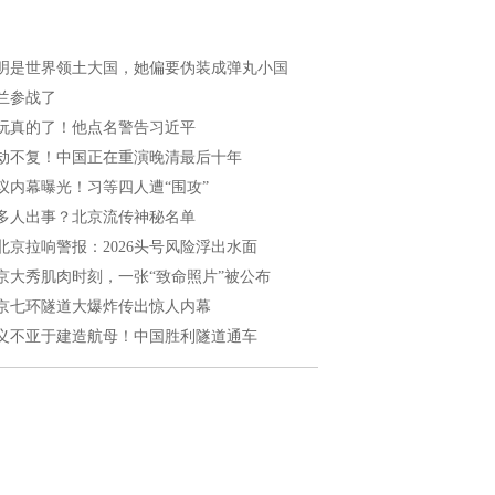
明是世界领土大国，她偏要伪装成弹丸小国
兰参战了
玩真的了！他点名警告习近平
劫不复！中国正在重演晚清最后十年
议内幕曝光！习等四人遭“围攻”
多人出事？北京流传神秘名单
北京拉响警报：2026头号风险浮出水面
京大秀肌肉时刻，一张“致命照片”被公布
京七环隧道大爆炸传出惊人内幕
义不亚于建造航母！中国胜利隧道通车