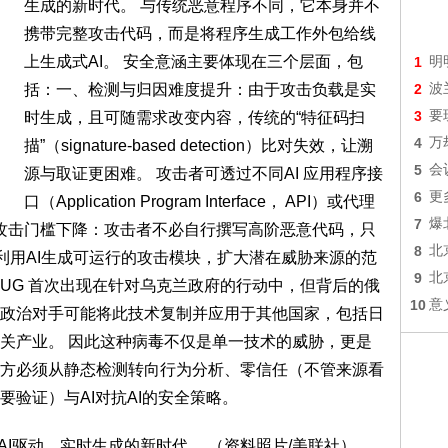
生成的新时代。 与传统恶意程序不同，它本身并不
携带完整攻击代码，而是将程序生成工作外包给线
上生成式AI。 安全意涵主要体现在三个层面，包
1
明
括：一、检测与归因难度提升：由于攻击负载是实
2
波
3
要
时生成，且可随需求改变内容，传统的“特征码扫
4
万
描”（signature-based detection）比对失效，让溯
5
会
源与取证更困难。 攻击者可透过不同AI 应用程序接
6
更
口（Application Program Interface， API）或代理
7
爆
、攻击门槛下降：攻击者不必自行撰写高阶恶意代码，只
8
北
利用AI生成可运行的攻击模块，扩大潜在威胁来源的范
9
北
EHUG 首次出现在针对乌克兰政府的行动中，但背后的俄
10
意
政治对手可能将此技术复制并应用于其他国家，包括日
关产业。 因此这种病毒不仅是单一技术的威胁，更是
方必须从静态检测转向行为分析、零信任（不管来源看
验证）与AI对抗AI的安全策略。