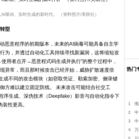
入AI驱动、实时生成的新时代。 （资料照片/美联社）
面转型
I驱动恶意程序的初期版本，未来的AI病毒可能具备自主学
行为，并透过自动化工具持续寻找新漏洞，这将缩短攻
司→使用者点开→恶意程式码生成并执行”的整个过程中，
热门
现异常，而且那时候攻击已经开始，威胁扩散速度倍
实时生成不同的攻击模块（如窃取凭证、勒索加密、侧录键
御方难以建立固定防线。 未来攻击可能结合社交工
即时程序生成、深伪技术（Deepfake）影音与自动化指令下
1
俄
、伪装性更高。
2
中
3
中
4
万
5
川