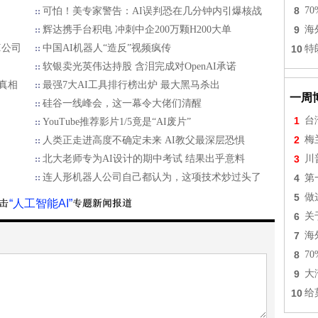
8
7
可怕！美专家警告：AI误判恐在几分钟内引爆核战
辉达携手台积电 冲刺中企200万颗H200大单
9
海
I公司
中国AI机器人“造反”视频疯传
10
特
软银卖光英伟达持股 含泪完成对OpenAI承诺
真相
最强7大AI工具排行榜出炉 最大黑马杀出
一周
硅谷一线峰会，这一幕令大佬们清醒
1
台
YouTube推荐影片1/5竟是“AI废片”
2
梅
人类正走进高度不确定未来 AI教父最深层恐惧
北大老师专为AI设计的期中考试 结果出乎意料
3
川
连人形机器人公司自己都认为，这项技术炒过头了
4
第
5
做
“人工智能AI”
6
关
7
海
8
7
9
大
10
给