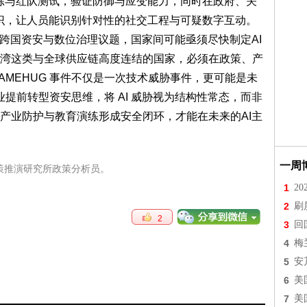
演练与红队测试，验证防御与应变能力，同时在政府、关
意识，让人员能识别针对性的社交工程与可疑数字互动。
为跨国资安与数位治理议题，国家间可能亟须尽快制定AI
湾这类与全球供应链高度连结的国家，必须在政策、产
AMEHUG 事件不仅是一次技术威胁事件，更可能是未
业提前转型资安思维，将 AI 威胁视为结构性常态，而非
产业防护与教育演练形成安全闭环，才能在未来的AI主
一周
策推演研究所政策分析员。
1
2
2
刷
2
3
回
4
梅
5
安
6
美
7
美