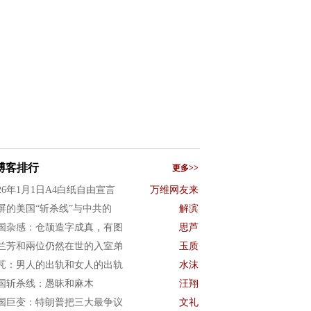
博客排行
更多>>
026年1月1日A4白纸自由宣言
万维网友来
屏的美国“斩杀线”与中共的
解滨
国杂感：仓颉造字成真，有图
思芦
兰芳和兩位仍然在世的入室弟
玉质
芃：男人的出轨和女人的出轨
水沫
国斩杀线：愚昧和麻木
汪翔
国巨变：特朗普把三大最争议
文礼