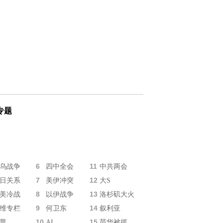
专题
6
11
乌战争
四中全会
中共两会
7
12
日关系
美伊冲突
大S
8
13
美冷战
以伊战争
洛杉矶大火
9
14
维专栏
何卫东
叙利亚
10
15
普
AI
苗华被抓