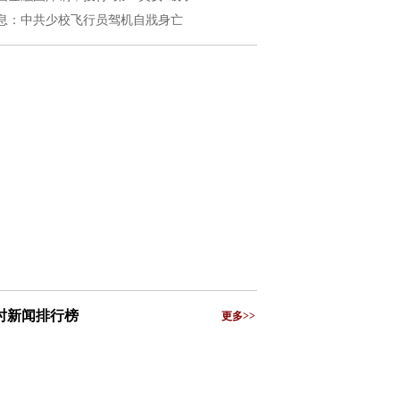
息：中共少校飞行员驾机自戕身亡
小时新闻排行榜
更多>>