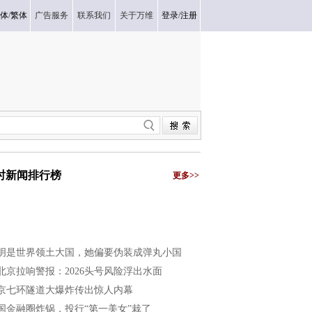
体
/
繁体
广告服务
联系我们
关于万维
登录
/
注册
小时新闻排行榜
更多>>
明是世界领土大国，她偏要伪装成弹丸小国
北京拉响警报：2026头号风险浮出水面
京七环隧道大爆炸传出惊人内幕
国金融圈炸锅，投行“第一美女”栽了