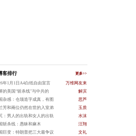
博客排行
更多>>
026年1月1日A4白纸自由宣言
万维网友来
屏的美国“斩杀线”与中共的
解滨
国杂感：仓颉造字成真，有图
思芦
兰芳和兩位仍然在世的入室弟
玉质
芃：男人的出轨和女人的出轨
水沫
国斩杀线：愚昧和麻木
汪翔
国巨变：特朗普把三大最争议
文礼