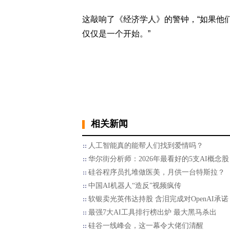
这敲响了《经济学人》的警钟，“如果他们
仅仅是一个开始。”
相关新闻
人工智能真的能帮人们找到爱情吗？
华尔街分析师：2026年最看好的5支AI概念股
硅谷程序员扎堆做医美，月供一台特斯拉？
中国AI机器人“造反”视频疯传
软银卖光英伟达持股 含泪完成对OpenAI承诺
最强7大AI工具排行榜出炉 最大黑马杀出
硅谷一线峰会，这一幕令大佬们清醒