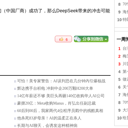
8
7
（中国厂商）成功了，那么DeepSeek带来的冲击可能
9
海
10
特
一周
6
1
台
2
梅
3
川
4
第
5
做
可怕！美专家警告：AI误判恐在几分钟内引爆核战
6
关
辉达携手台积电 冲刺中企200万颗H200大单
7
海
14亿年薪还不够 美巨头再砸140亿收购华人AI公司
8
7
豪掷20亿：Meta收购Manus，肖弘出任副总裁
9
大
60后到00后，我家两代4位程序员戳中的残酷真相
10
给
他杀死83岁母亲！AI的温柔正在杀人
长期与AI聊天，会诱发这种精神病