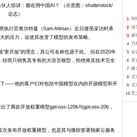
1
明
2
波
其首席执行官奥尔特曼（Sam Altman）近日接受采访时承
3
要
来了巨大的压力，迫使其改变了模型的发布策略。
4
万
领域“更开放”的理念，其公司名称也源于此。 但在2020年
5
会
en”了，转而只销售其专有的大语言模型，拒绝将其技术完全
6
更
7
爆
8
北
了——他的客户们对包括中国模型在内的开源模型和开
9
北
10
意
两款开放权重模型gpt-oss-120b与gpt-oss-20b，
2以来，首次发布开放权重模型，也是其与微软签署独家云服务