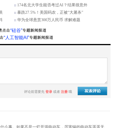
174名北大学生能否考过AI？结果很意外
惧
暴跌27.5%！美国码农，正被“大屠杀”
料
华为全球悬赏300万人民币 求解难题
“硅谷”
“人工智能AI”
评论前需要先
登录
或者
注册
哦
害锅AI什么事。如果不是一烂开源电动车，厉害锅的电动车遥遥无