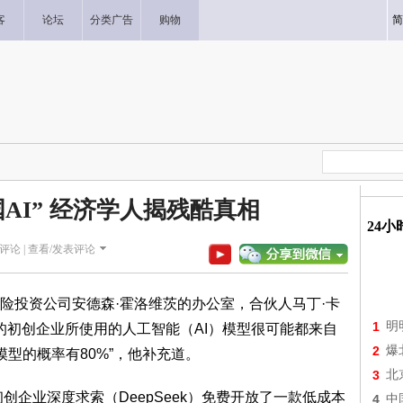
客
论坛
分类广告
购物
简
AI” 经济学人揭残酷真相
24
评论 |
查看/发表评论
险投资公司安德森·霍洛维茨的办公室，合伙人马丁·卡
1
明
司投资的初创企业所使用的人工智能（AI）模型很可能都来自
2
爆
模型的概率有80%”，他补充道。
3
北
创企业深度求索（DeepSeek）免费开放了一款低成本
4
中