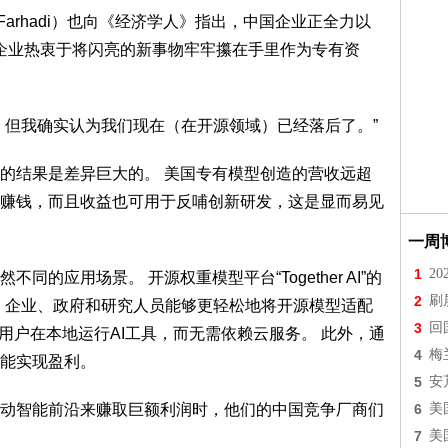
 Farhadi）也向《经济学人》指出，中国企业正全力以
国企业热衷于将闪亮的新事物牢牢攥在手里作为专有资
，但我确实认为我们现在（在开源领域）已经落后了。”
的结果是差异巨大的。 美国专有模型创造的营收远超
赚钱，而且收益也可用于反哺创新研发，这是显而易见
一周
1
2
的应用场景。 开源权重模型平台“Together AI”的
2
刷
解释说，企业、政府和研究人员能够更轻松地将开源模型适配
3
回
助用户在本地运行AI工具，而无需依赖云服务。 此外，通
4
梅
能实现盈利。
5
安
动智能前沿来赚取巨额利润时，他们的中国竞争厂商们
6
美
7
美