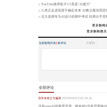
YouTube推荐影片1/5竟是“AI废片”
人类正走进高度不确定未来 AI教父最深层恐
北大老师专为AI设计的期中考试 结果出乎意
当前新闻共有
2
条评论
分享到：
全部评论
百年未有之大骗局
2025年08月23日 04:18
没有openAI的最早开源，根本就ji没有厉