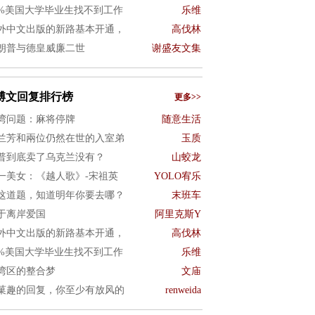
0%美国大学毕业生找不到工作
乐维
外中文出版的新路基本开通，
高伐林
朗普与德皇威廉二世
谢盛友文集
博文回复排行榜
更多>>
湾问题：麻将停牌
随意生活
兰芳和兩位仍然在世的入室弟
玉质
普到底卖了乌克兰没有？
山蛟龙
一美女：《越人歌》-宋祖英
YOLO宥乐
这道题，知道明年你要去哪？
末班车
于离岸爱国
阿里克斯Y
外中文出版的新路基本开通，
高伐林
0%美国大学毕业生找不到工作
乐维
湾区的整合梦
文庙
菓趣的回复，你至少有放风的
renweida