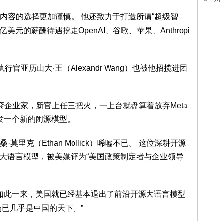
内容的选择更加谨慎。 他还致力于打造所谓“超级智
美元的薪酬待遇挖走OpenAI、谷歌、苹果、Anthropi
执行官亚历山大·王（Alexandr Wang）也被他招揽进团
华裔企业家，新官上任三把火，一上台就盘算着放弃Meta
而开发一个新的闭源模型。
里克（Ethan Mollick）唏嘘不已。 这位深耕开源
触大语言模型，被美媒评为“美国政策制定者与企业领导
“如此一来，美国就已经基本退出了前沿开源大语言模型
场已几乎是中国的天下。”