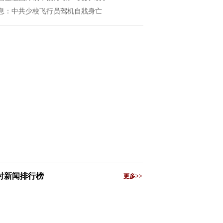
息：中共少校飞行员驾机自戕身亡
小时新闻排行榜
更多>>