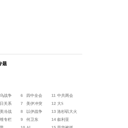
专题
6
11
乌战争
四中全会
中共两会
7
12
日关系
美伊冲突
大S
8
13
美冷战
以伊战争
洛杉矶大火
9
14
维专栏
何卫东
叙利亚
10
15
普
AI
苗华被抓