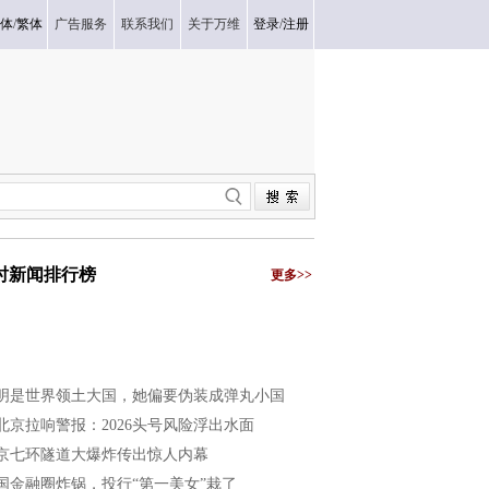
体
/
繁体
广告服务
联系我们
关于万维
登录
/
注册
小时新闻排行榜
更多>>
明是世界领土大国，她偏要伪装成弹丸小国
北京拉响警报：2026头号风险浮出水面
京七环隧道大爆炸传出惊人内幕
国金融圈炸锅，投行“第一美女”栽了