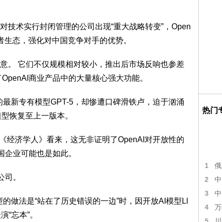
技术实行封闭管理的公司出现“重大战略转变”，Open
发者生态，强化对中国竞争对手的优势。
意。 它们不仅规模相对较小，推出后市场反响也参差
OpenAI商业产品中的大量核心强大功能。
的最新专有模型GPT-5，却惨遭口碑滑铁卢，迫于汹涌
热门
认模型恢复至上一版本。
《经济学人》看来，这无非证明了OpenAI对开放性的
美国企业可能也是如此。
1
俄
公司。
2
中
3
中
型的做法是“站在了历史错误的一边”时，因开放AI模型Ll
4
万
演“忘本”。
5
川