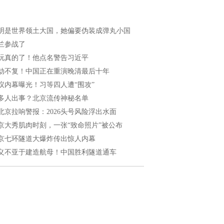
明是世界领土大国，她偏要伪装成弹丸小国
兰参战了
玩真的了！他点名警告习近平
劫不复！中国正在重演晚清最后十年
议内幕曝光！习等四人遭“围攻”
多人出事？北京流传神秘名单
北京拉响警报：2026头号风险浮出水面
京大秀肌肉时刻，一张“致命照片”被公布
京七环隧道大爆炸传出惊人内幕
义不亚于建造航母！中国胜利隧道通车