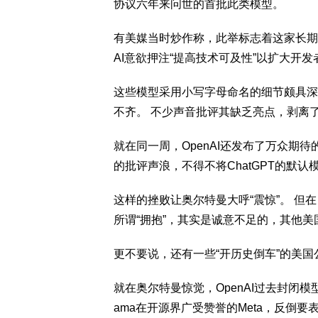
协议六年来问世的首批此类模型。
有美媒当时炒作称，此举标志着这家长期对
AI意欲押注“提高技术可及性”以扩大开
这些模型采用小写字母命名的细节颇具深
不齐。 不少声音批评其缺乏亮点，剥离了
就在同一周，OpenAI还发布了万众期待
的批评声浪，不得不将ChatGPT的默
这样的挫败让奥尔特曼大呼“震惊”。 但在
所谓“拥抱”，其实是诚意不足的，其他
更不要说，还有一些“开历史倒车”的美国
就在奥尔特曼惊觉，OpenAI过去封闭模
ama在开源界广受赞誉的Meta，反倒要表