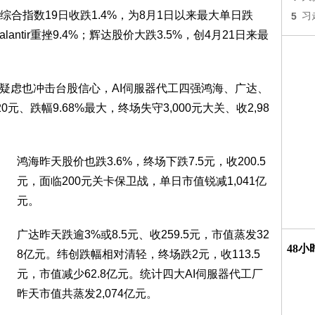
合指数19日收跌1.4%，为8月1日以来最大单日跌
5
习
antir重挫9.4%；辉达股价大跌3.5%，创4月21日来最
报疑虑也冲击台股信心，AI伺服器代工四强鸿海、广达、
、跌幅9.68%最大，终场失守3,000元大关、收2,98
鸿海昨天股价也跌3.6%，终场下跌7.5元，收200.5
元，面临200元关卡保卫战，单日市值锐减1,041亿
元。
广达昨天跌逾3%或8.5元、收259.5元，市值蒸发32
48
8亿元。纬创跌幅相对清轻，终场跌2元，收113.5
元，市值减少62.8亿元。统计四大AI伺服器代工厂
昨天市值共蒸发2,074亿元。