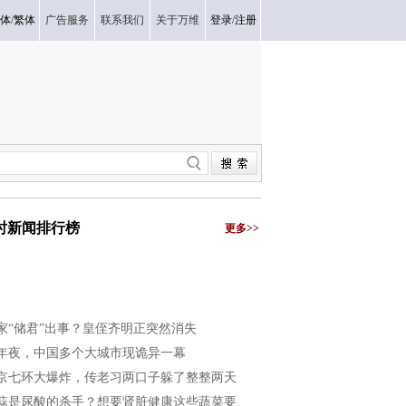
体
/
繁体
广告服务
联系我们
关于万维
登录
/
注册
小时新闻排行榜
更多>>
家“储君”出事？皇侄齐明正突然消失
年夜，中国多个大城市现诡异一幕
京七环大爆炸，传老习两口子躲了整整两天
蒜是尿酸的杀手？想要肾脏健康这些蔬菜要