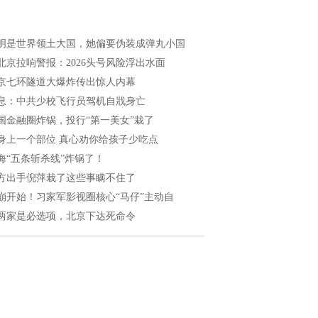
明是世界领土大国，她偏要伪装成弹丸小国
北京拉响警报：2026头号风险浮出水面
京七环隧道大爆炸传出惊人内幕
息：中共少校飞行员驾机自戕身亡
国金融圈炸锅，投行“第一美女”栽了
身上一个部位 真心劝你给孩子少吃点
海“五条斩杀线”炸锅了！
方出手倪萍栽了这些事瞒不住了
崩开始！习家军影视圈核心“马仔”主动自
两家是必选项，北京下达死命令