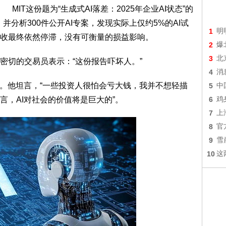
MIT这份题为“生成式AI落差：2025年企业AI状态”的
，并分析300件公开AI专案，发现实际上仅约5%的AI试
1
明
收最终依然停滞，没有可衡量的损益影响。
2
爆
3
北
密切的交易员表示：“这份报告吓坏人。”
4
消
成。他坦言，“一些投资人很怕会亏大钱，我并不想轻描
5
中
言，AI对社会的价值将是巨大的”。
6
鸡
7
上
8
官
9
雪
10
这