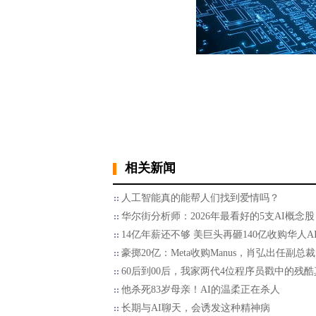
相关新闻
人工智能真的能帮人们找到爱情吗？
华尔街分析师：2026年最看好的5支AI概念股
14亿年薪还不够 美巨头再砸140亿收购华人A
豪掷20亿：Meta收购Manus，肖弘出任副总裁
60后到00后，我家两代4位程序员戳中的残酷
他杀死83岁母亲！AI的温柔正在杀人
长期与AI聊天，会诱发这种精神病