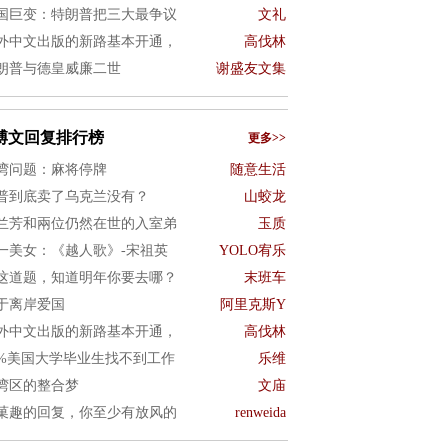
国巨变：特朗普把三大最争议
文礼
外中文出版的新路基本开通，
高伐林
朗普与德皇威廉二世
谢盛友文集
博文回复排行榜
更多>>
湾问题：麻将停牌
随意生活
普到底卖了乌克兰没有？
山蛟龙
兰芳和兩位仍然在世的入室弟
玉质
一美女：《越人歌》-宋祖英
YOLO宥乐
这道题，知道明年你要去哪？
末班车
于离岸爱国
阿里克斯Y
外中文出版的新路基本开通，
高伐林
0%美国大学毕业生找不到工作
乐维
湾区的整合梦
文庙
菓趣的回复，你至少有放风的
renweida