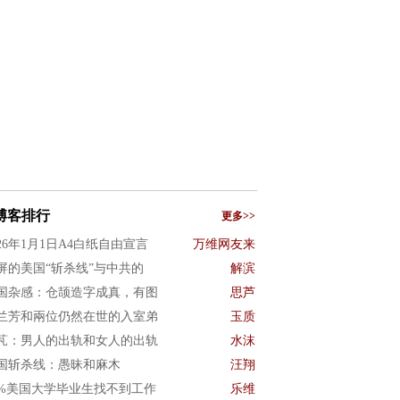
博客排行
更多>>
026年1月1日A4白纸自由宣言
万维网友来
屏的美国“斩杀线”与中共的
解滨
国杂感：仓颉造字成真，有图
思芦
兰芳和兩位仍然在世的入室弟
玉质
芃：男人的出轨和女人的出轨
水沫
国斩杀线：愚昧和麻木
汪翔
0%美国大学毕业生找不到工作
乐维