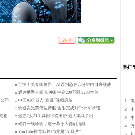
2
热门
可怕！美专家警告：AI误判恐在几分钟内引爆核战
辉达携手台积电 冲刺中企200万颗H200大单
I公司
中国AI机器人“造反”视频疯传
1
俄
软银卖光英伟达持股 含泪完成对OpenAI承诺
2
中
真相
最强7大AI工具排行榜出炉 最大黑马杀出
3
中
硅谷一线峰会，这一幕令大佬们清醒
4
万
YouTube推荐影片1/5竟是“AI废片”
5
川