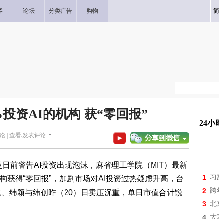
客
论坛
分类广告
购物
简
投资AI的机构 获“零回报”
24
论 |
查看/发表评论
特曼日前警告AI投资出现泡沫，麻省理工学院（MIT）最新
1
习
机构获得“零回报”，加剧市场对AI投资过热疑虑升高，台
2
跨
广达、纬颖与纬创昨（20）日卖压沉重，单日市值合计锐
3
北
4
大