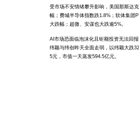
受市场不安情绪攀升影响，美国那斯达克综
幅；费城半导体指数跌1.8%；软体集团Pal
大跌幅；超微、安谋也大跌逾5%。
AI市场恐面临泡沫化且钜额投资无法回
纬颖与纬创昨天全面走弱，以纬颖大跌320元
5元，市值一天蒸发594.5亿元。