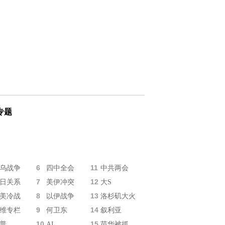
专题
6
11
乌战争
四中全会
中共两会
7
12
日关系
美伊冲突
大S
8
13
美冷战
以伊战争
洛杉矶大火
9
14
维专栏
何卫东
叙利亚
10
15
普
AI
苗华被抓