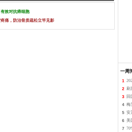
 有效对抗癌细胞
背疼痛，防治骨质疏松立竿见影
一周
1
2
2
刷
3
回
4
梅
5
安
6
美
7
7