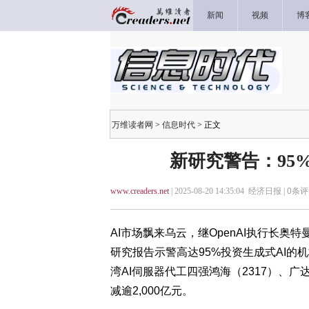
新闻
视频
博
万维读者网
>
信息时代
> 正文
新研究警告：95%
www.creaders.net
| 2025-08-20 14:35:04 经济日报 |
0
条评
AI市场飘来乌云，继OpenAI执行长奥
研究报告示警高达95%投资生成式AI的
湾AI伺服器代工四强鸿海（2317）、
减逾2,000亿元。