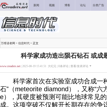
新闻
视频
博客
论坛
分类广告
万维读者网
>
信息时代
> 正文
科学家成功造出陨石钻石 或成
www.creaders.net
| 2025-08-19 15:41:51 大纪元 |
0
条评论 |
查看/发表评论
科学家首次在实验室成功合成一种
石”（meteorite diamond），又称“六方
e），其硬度被预测可能比地球常见
成。这项突破不仅解开长期存在的争