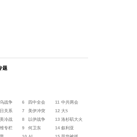
专题
6
11
乌战争
四中全会
中共两会
7
12
日关系
美伊冲突
大S
8
13
美冷战
以伊战争
洛杉矶大火
9
14
维专栏
何卫东
叙利亚
10
15
普
AI
苗华被抓