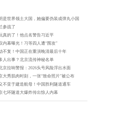
明是世界领土大国，她偏要伪装成弹丸小国
兰参战了
玩真的了！他点名警告习近平
议内幕曝光！习等四人遭“围攻”
劫不复！中国正在重演晚清最后十年
多人出事？北京流传神秘名单
北京拉响警报：2026头号风险浮出水面
京大秀肌肉时刻，一张“致命照片”被公布
义不亚于建造航母！中国胜利隧道通车
京七环隧道大爆炸传出惊人内幕