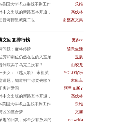
0%美国大学毕业生找不到工作
乐维
外中文出版的新路基本开通，
高伐林
朗普与德皇威廉二世
谢盛友文集
博文回复排行榜
更多>>
湾问题：麻将停牌
随意生活
兰芳和兩位仍然在世的入室弟
玉质
普到底卖了乌克兰没有？
山蛟龙
一美女：《越人歌》-宋祖英
YOLO宥乐
这道题，知道明年你要去哪？
末班车
于离岸爱国
阿里克斯Y
外中文出版的新路基本开通，
高伐林
0%美国大学毕业生找不到工作
乐维
湾区的整合梦
文庙
菓趣的回复，你至少有放风的
renweida