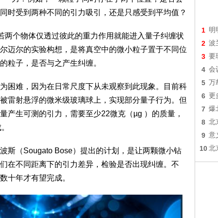
同时受到两种不同的引力吸引，还是只感受到平均值？
1
明
若两个物体仅透过彼此的重力作用就能进入量子纠缠状
2
波
尔迈尔的实验构想，是将真空中的微小粒子置于不同位
3
要
的粒子，是否与之产生纠缠。
4
会
5
万
困难，因为在日常尺度下从未观察到此现象。目前科
6
更
被雷射悬浮的微米级玻璃球上，实现部分量子行为。但
7
爆
产生可测的引力，需要至少22微克（µg ）的质量，
8
北
成。
9
意
10
北
Sougato Bose）提出的计划，是让两颗微小钻
们在不同距离下的引力差异，检验是否出现纠缠。不
数十年才有望完成。