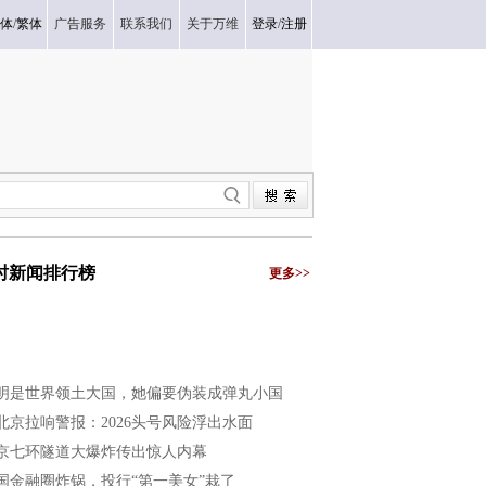
体
/
繁体
广告服务
联系我们
关于万维
登录
/
注册
小时新闻排行榜
更多>>
明是世界领土大国，她偏要伪装成弹丸小国
北京拉响警报：2026头号风险浮出水面
京七环隧道大爆炸传出惊人内幕
国金融圈炸锅，投行“第一美女”栽了