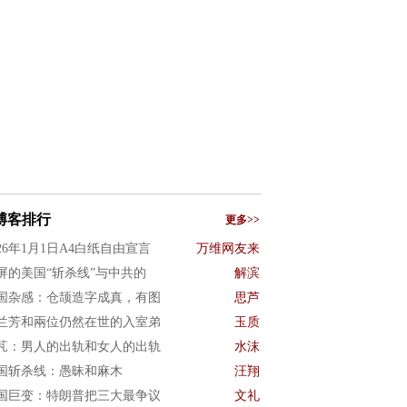
博客排行
更多>>
026年1月1日A4白纸自由宣言
万维网友来
屏的美国“斩杀线”与中共的
解滨
国杂感：仓颉造字成真，有图
思芦
兰芳和兩位仍然在世的入室弟
玉质
芃：男人的出轨和女人的出轨
水沫
国斩杀线：愚昧和麻木
汪翔
国巨变：特朗普把三大最争议
文礼