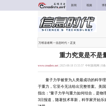
新闻
视频
博
万维读者网
>
信息时代
> 正文
重力究竟是不是
www.creaders.net
| 2025-08-18 15:55:57 中时新闻网 |
0
条
量子力学被誉为人类最成功的科学理论
于重力，它至今无法给出完整答案。美国加州
指出：“量子力学与重力如何结合，是物
3日报道，随著技术革新，科学家开始乐