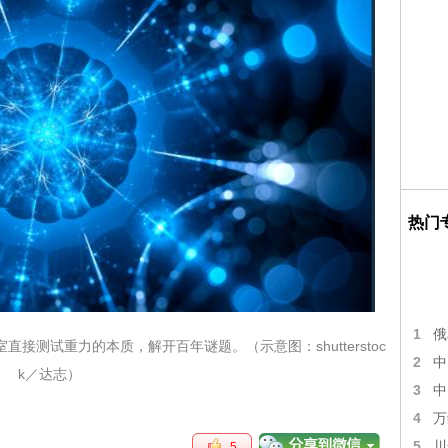
热门
1
俄
测试重力的本质，解开百年谜题。（示意图：shutterstoc
2
中
k／达志）
3
中
4
万
5
川
5