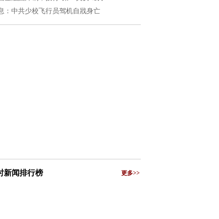
息：中共少校飞行员驾机自戕身亡
小时新闻排行榜
更多>>