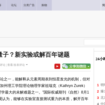
客
论坛
分类广告
购物
简
量子？新实验或解百年谜题
24
评论 |
查看/发表评论
之一，能解释从元素周期表到恒星发光的机制，但对
1
明
理工学院理论物理学家祖瑞克（Kathryn Zurek）
2
爆
理学最大的未解难题之一。”国际权威期刊《自然》8月1
3
北
观认为，能够在实验室直接测试重力的本质，解开百年
4
中