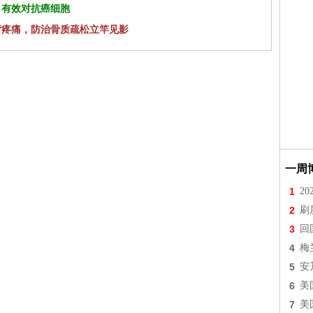
 有效对抗癌细胞
背疼痛，防治骨质疏松立竿见影
一周
1
2
2
刷
3
回
4
梅
5
安
6
美
7
美