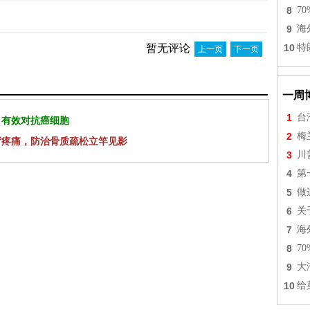
8
7
9
海
暂无评论
10
特
上一页
下一页
一周
1
台
 有效对抗癌细胞
2
梅
背疼痛，防治骨质疏松立竿见影
3
川
4
第
5
做
6
关
7
海
8
7
9
大
10
给