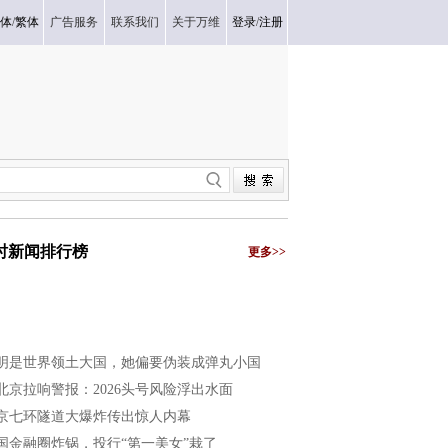
体
/
繁体
广告服务
联系我们
关于万维
登录
/
注册
小时新闻排行榜
更多>>
明是世界领土大国，她偏要伪装成弹丸小国
北京拉响警报：2026头号风险浮出水面
京七环隧道大爆炸传出惊人内幕
国金融圈炸锅，投行“第一美女”栽了