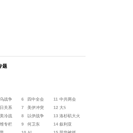
专题
6
11
乌战争
四中全会
中共两会
7
12
日关系
美伊冲突
大S
8
13
美冷战
以伊战争
洛杉矶大火
9
14
维专栏
何卫东
叙利亚
10
15
普
AI
苗华被抓