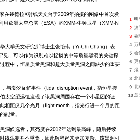
家在钱德拉X射线天文台于2009年拍摄的图像中首次发
1
明
用欧洲太空总署（ESA）的XMM-牛顿卫星（XMM-N
2
波
3
要
4
万
天文研究所博士生张怡琪（Yi-Chi Chang）表
5
会
罕见，可以作为识别难以捉摸的中等质量黑洞的关键探
6
更
过程中，恒星质量黑洞和超大质量黑洞之间缺少的重要
7
爆
8
北
9
北
瓦解事件（tidal disruption event，指恒星接
10
意
伯太空望远镜发现了该黑洞周围存在一个小星团的证
距仅几个光月（light-month，指光行进一个月的距
的能量。
洞候选者，其亮度在2012年达到最高峰，随后持续
和X射线观测并不重叠，因此解释起来更加复杂。该黑洞可