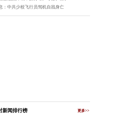
息：中共少校飞行员驾机自戕身亡
小时新闻排行榜
更多>>