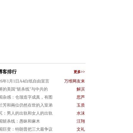
博客排行
更多>>
026年1月1日A4白纸自由宣言
万维网友来
屏的美国“斩杀线”与中共的
解滨
国杂感：仓颉造字成真，有图
思芦
兰芳和兩位仍然在世的入室弟
玉质
芃：男人的出轨和女人的出轨
水沫
国斩杀线：愚昧和麻木
汪翔
国巨变：特朗普把三大最争议
文礼