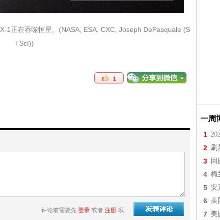
吞噬恒星。(NASA, ESA, CXC, Joseph DePasquale (S
TScI))
1
一周
1
2
2
刷
3
回
4
梅
5
安
6
美
评论前需要先
登录
或者
注册
哦
7
美