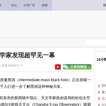
客
论坛
分类广告
购物
简
学家发现超罕见一幕
24
|
查看/发表评论
termediate-mass black hole）正在吞噬一
1
明
于人们进一步了解黑洞这种神秘天体。
2
爆
前发布的新闻稿中指出，天文学家借由该局的哈伯太空
3
北
钱德拉X射线天文台（Chandra X-ray Observatory）观测
4
中