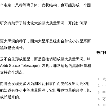
个电浆（又称等离子体）盘状结构，也可能形成一个圆
究有助于了解比较大的超大质量黑洞一开始如何形
大黑洞的种子，因为大星系是经由合并较小的星系而
黑洞也会成长。
热门
不会先形成恒星，而是直接坍缩成超大质量黑洞。N
ebb Space Telescope）发现，非常遥远的黑洞质量相
支持这个观点。
1
俄
将会发现更多因为潮汐瓦解事件而突然发出明亮X射
2
中
能知道有多少中等质量黑洞，它们吞噬恒星的频率，以
3
中
成长起来的。
4
万
5
川