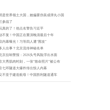
明是世界领土大国，她偏要伪装成弹丸小国
兰参战了
玩真的了！他点名警告习近平
劫不复！中国正在重演晚清最后十年
议内幕曝光！习等四人遭“围攻”
多人出事？北京流传神秘名单
北京拉响警报：2026头号风险浮出水面
京大秀肌肉时刻，一张“致命照片”被公布
京七环隧道大爆炸传出惊人内幕
义不亚于建造航母！中国胜利隧道通车