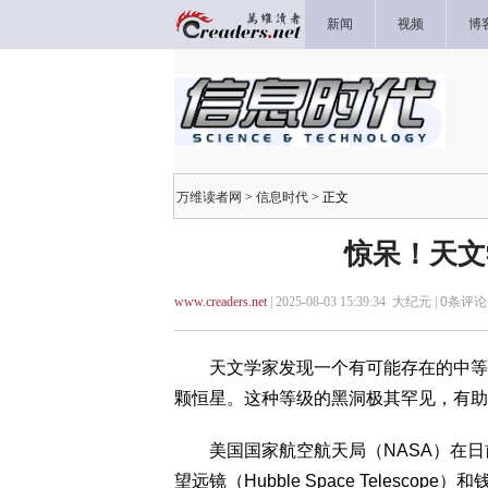
新闻
视频
博
万维读者网
>
信息时代
> 正文
惊呆！天文
www.creaders.net
| 2025-08-03 15:39:34 大纪元 |
0
条评论 
天文学家发现一个有可能存在的中等质量黑洞（in
颗恒星。这种等级的黑洞极其罕见，有助
美国国家航空航天局（NASA）在日
望远镜（Hubble Space Telescope）和