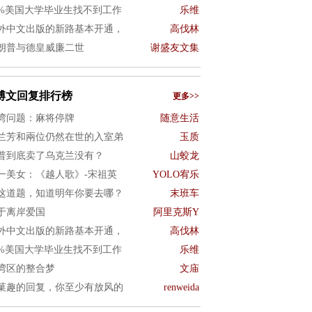
0%美国大学毕业生找不到工作
乐维
外中文出版的新路基本开通，
高伐林
朗普与德皇威廉二世
谢盛友文集
博文回复排行榜
更多>>
湾问题：麻将停牌
随意生活
兰芳和兩位仍然在世的入室弟
玉质
普到底卖了乌克兰没有？
山蛟龙
一美女：《越人歌》-宋祖英
YOLO宥乐
这道题，知道明年你要去哪？
末班车
于离岸爱国
阿里克斯Y
外中文出版的新路基本开通，
高伐林
0%美国大学毕业生找不到工作
乐维
湾区的整合梦
文庙
菓趣的回复，你至少有放风的
renweida