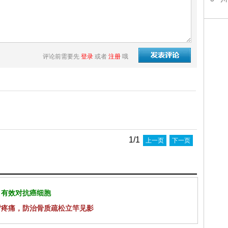
评论前需要先
登录
或者
注册
哦
1/1
上一页
下一页
 有效对抗癌细胞
背疼痛，防治骨质疏松立竿见影