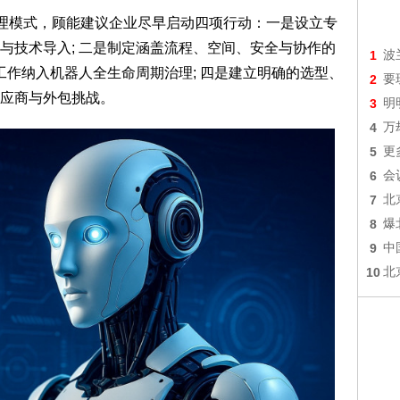
管理模式，顾能建议企业尽早启动四项行动：一是设立专
与技术导入; 二是制定涵盖流程、空间、安全与协作的
1
波
工作纳入机器人全生命周期治理; 四是建立明确的选型、
2
要
应商与外包挑战。
3
明
4
万
5
更
6
会
7
北
8
爆
9
中
10
北