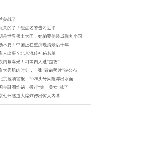
兰参战了
玩真的了！他点名警告习近平
明是世界领土大国，她偏要伪装成弹丸小国
劫不复！中国正在重演晚清最后十年
多人出事？北京流传神秘名单
议内幕曝光！习等四人遭“围攻”
京大秀肌肉时刻，一张“致命照片”被公布
北京拉响警报：2026头号风险浮出水面
国金融圈炸锅，投行“第一美女”栽了
京七环隧道大爆炸传出惊人内幕