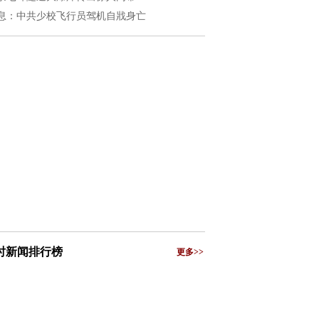
息：中共少校飞行员驾机自戕身亡
小时新闻排行榜
更多>>