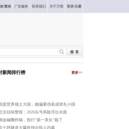
体
/
繁体
广告服务
联系我们
关于万维
登录
/
注册
小时新闻排行榜
更多>>
明是世界领土大国，她偏要伪装成弹丸小国
北京拉响警报：2026头号风险浮出水面
国金融圈炸锅，投行“第一美女”栽了
京七环隧道大爆炸传出惊人内幕