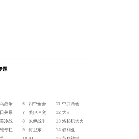
专题
6
11
乌战争
四中全会
中共两会
7
12
日关系
美伊冲突
大S
8
13
美冷战
以伊战争
洛杉矶大火
9
14
维专栏
何卫东
叙利亚
10
15
普
AI
苗华被抓