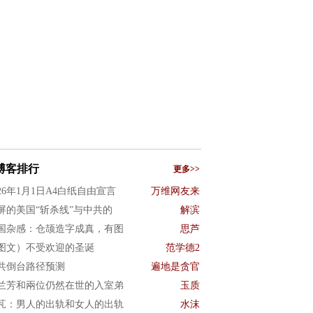
博客排行
更多>>
026年1月1日A4白纸自由宣言
万维网友来
屏的美国“斩杀线”与中共的
解滨
国杂感：仓颉造字成真，有图
思芦
图文）不受欢迎的圣诞
范学德2
共倒台路径预测
遍地是贪官
兰芳和兩位仍然在世的入室弟
玉质
芃：男人的出轨和女人的出轨
水沫