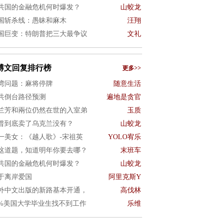
共国的金融危机何时爆发？
山蛟龙
国斩杀线：愚昧和麻木
汪翔
国巨变：特朗普把三大最争议
文礼
博文回复排行榜
更多>>
湾问题：麻将停牌
随意生活
共倒台路径预测
遍地是贪官
兰芳和兩位仍然在世的入室弟
玉质
普到底卖了乌克兰没有？
山蛟龙
一美女：《越人歌》-宋祖英
YOLO宥乐
这道题，知道明年你要去哪？
末班车
共国的金融危机何时爆发？
山蛟龙
于离岸爱国
阿里克斯Y
外中文出版的新路基本开通，
高伐林
0%美国大学毕业生找不到工作
乐维