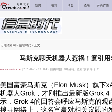
新闻
视频
博客
论坛
分类广告
万维读者网
>
信息时代
> 正文
马斯克聊天机器人惹祸！竟引用
www.creaders.net
| 2025-07-12 13:50:43 自由时报 |
0
条评论 |
查看/发表评论
美国富豪马斯克（Elon Musk）旗下
机器人Grok，才刚推出最新版Grok 
示，Grok 4的回答会呼应马斯克的
搜寻网络上，这名富豪对相关议题的