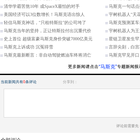
清华学霸苦熬10年 成SpaceX最怕的对手
马斯克一句话点
美国经济可以3位数增长！马斯克语出惊人
宇树机器人“天
轻信马斯克神话，“只租特斯拉”的公司垮了
马斯克预测某车
马斯克当年的坚持，正让特斯拉付出沉重代价
宇树机器人为王
史上首位 超级富豪马斯克身价突破7000亿美元
星链卫星发生罕
马斯克上诉成功 沉冤得雪
言辞尖刻，白宫
马斯克最新断言：非自动驾驶燃油车终将消亡
马斯克罕见开口
“马斯克”
当前新闻共有
0
条评论
分享到：
评论前需要先