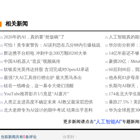
相关新闻
2026年的AI，真的要“抢饭碗”了
人工智能真的能
可怕！美专家警告：AI误判恐在几分钟内引爆核战
华尔街分析师：2
辉达携手台积电 冲刺中企200万颗H200大单
14亿年薪还不够
中国AI机器人“造反”视频疯传
豪掷20亿：Met
软银卖光英伟达持股 含泪完成对OpenAI承诺
60后到00后
最强7大AI工具排行榜出炉 最大黑马杀出
他杀死83岁母亲
硅谷一线峰会，这一幕令大佬们清醒
长期与AI聊天
YouTube推荐影片1/5竟是“AI废片”
174名北大学生
人类正走进高度不确定未来 AI教父最深层恐惧
暴跌27.5%！
北大老师专为AI设计的期中考试 结果出乎意料
华为全球悬赏30
“人工智能AI”
当前新闻共有
0
条评论
分享到：