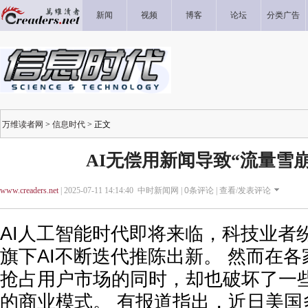
新闻
视频
博客
论坛
分类广告
万维读者网
>
信息时代
> 正文
AI无偿用新闻导致“流量雪崩
www.creaders.net
| 2025-07-11 14:14:40 中时新闻网 |
0
条评论 |
查看/发表评论
AI人工智能时代即将来临，科技业者
旗下AI不断迭代推陈出新。 然而在各
抢占用户市场的同时，却也破坏了一
的商业模式。 有报道指出，近日美国