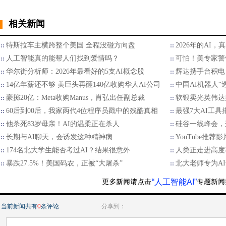
相关新闻
特斯拉车主横跨整个美国 全程没碰方向盘
2026年的AI，
人工智能真的能帮人们找到爱情吗？
可怕！美专家警
华尔街分析师：2026年最看好的5支AI概念股
辉达携手台积电 
14亿年薪还不够 美巨头再砸140亿收购华人AI公司
中国AI机器人“
豪掷20亿：Meta收购Manus，肖弘出任副总裁
软银卖光英伟达持
60后到00后，我家两代4位程序员戳中的残酷真相
最强7大AI工具
他杀死83岁母亲！AI的温柔正在杀人
硅谷一线峰会，
长期与AI聊天，会诱发这种精神病
YouTube推荐影
174名北大学生能否考过AI？结果很意外
人类正走进高度
暴跌27.5%！美国码农，正被“大屠杀”
北大老师专为A
“人工智能AI”
当前新闻共有
0
条评论
分享到：