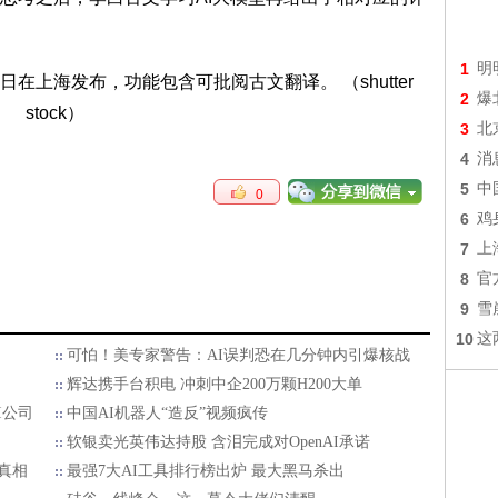
1
明
2
爆
3
北
4
消
5
中
0
6
鸡
7
上
8
官
9
雪
10
这
可怕！美专家警告：AI误判恐在几分钟内引爆核战
辉达携手台积电 冲刺中企200万颗H200大单
I公司
中国AI机器人“造反”视频疯传
软银卖光英伟达持股 含泪完成对OpenAI承诺
真相
最强7大AI工具排行榜出炉 最大黑马杀出