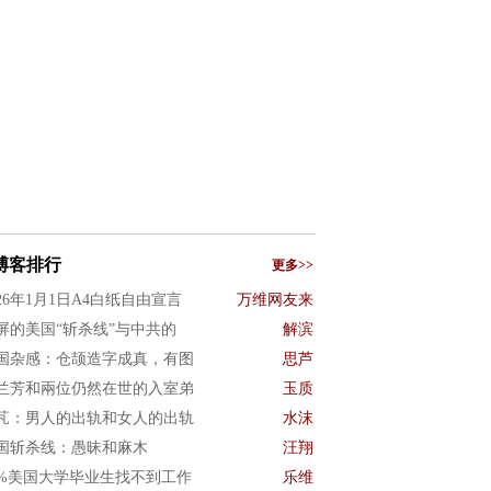
博客排行
更多>>
026年1月1日A4白纸自由宣言
万维网友来
屏的美国“斩杀线”与中共的
解滨
国杂感：仓颉造字成真，有图
思芦
兰芳和兩位仍然在世的入室弟
玉质
芃：男人的出轨和女人的出轨
水沫
国斩杀线：愚昧和麻木
汪翔
0%美国大学毕业生找不到工作
乐维