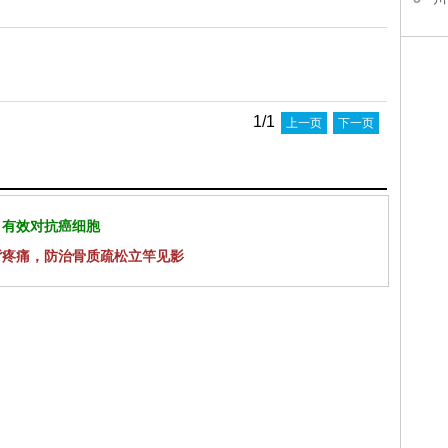
1/1
上一页
下一页
 有效对抗癌细胞
背疼痛，防治骨质疏松立竿见影