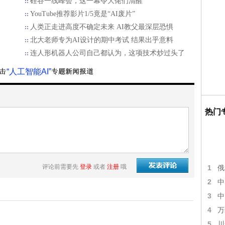
硅谷一线峰会，这一幕令大佬们清醒
YouTube推荐影片1/5竟是“AI废片”
人类正走进高度不确定未来 AI教父最深层恐惧
北大老师专为AI设计的期中考试 结果出乎意料
连人形机器人公司自己都认为，这项技术炒过头了
“人工智能AI”
热门
评论前需要先
登录
或者
注册
哦
1
俄
2
中
3
中
4
万
5
川