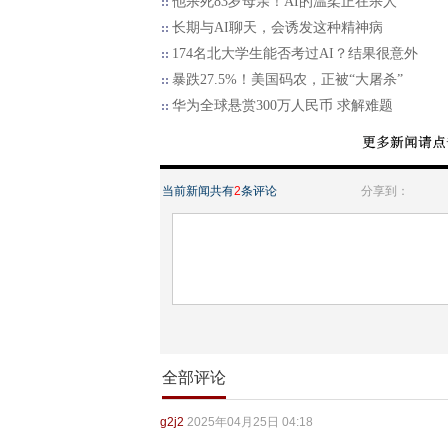
他杀死83岁母亲！AI的温柔正在杀人
长期与AI聊天，会诱发这种精神病
174名北大学生能否考过AI？结果很意外
暴跌27.5%！美国码农，正被“大屠杀”
华为全球悬赏300万人民币 求解难题
当前新闻共有
2
条评论
分享到：
全部评论
g2j2
2025年04月25日 04:18