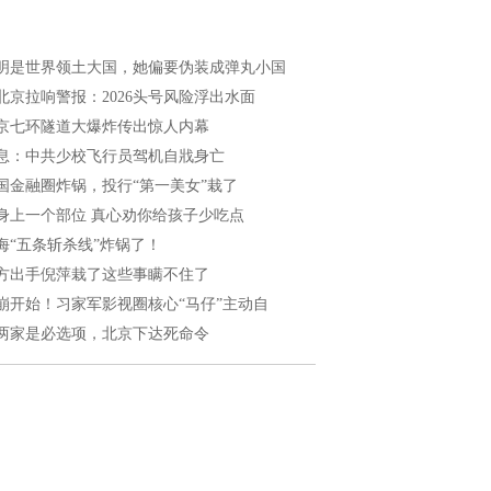
明是世界领土大国，她偏要伪装成弹丸小国
北京拉响警报：2026头号风险浮出水面
京七环隧道大爆炸传出惊人内幕
息：中共少校飞行员驾机自戕身亡
国金融圈炸锅，投行“第一美女”栽了
身上一个部位 真心劝你给孩子少吃点
海“五条斩杀线”炸锅了！
方出手倪萍栽了这些事瞒不住了
崩开始！习家军影视圈核心“马仔”主动自
两家是必选项，北京下达死命令