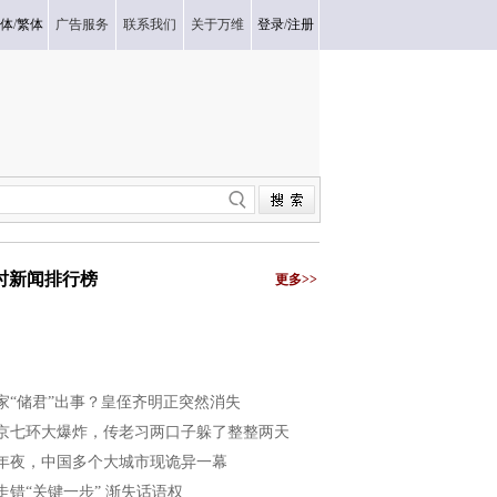
体
/
繁体
广告服务
联系我们
关于万维
登录
/
注册
小时新闻排行榜
更多>>
家“储君”出事？皇侄齐明正突然消失
京七环大爆炸，传老习两口子躲了整整两天
年夜，中国多个大城市现诡异一幕
走错“关键一步” 渐失话语权