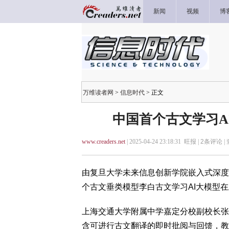
新闻
视频
博
万维读者网
>
信息时代
> 正文
中国首个古文学习A
www.creaders.net
| 2025-04-24 23:18:31 旺报 |
2
条评论 |
由复旦大学未来信息创新学院嵌入式深度
个古文垂类模型李白古文学习AI大模型
上海交通大学附属中学嘉定分校副校长张
含可进行古文翻译的即时批阅与回馈，教