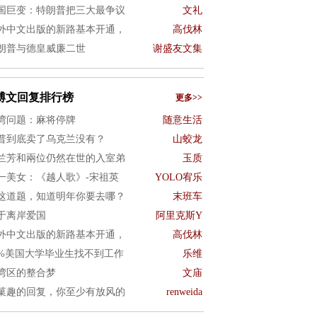
国巨变：特朗普把三大最争议
文礼
外中文出版的新路基本开通，
高伐林
朗普与德皇威廉二世
谢盛友文集
博文回复排行榜
更多>>
湾问题：麻将停牌
随意生活
普到底卖了乌克兰没有？
山蛟龙
兰芳和兩位仍然在世的入室弟
玉质
一美女：《越人歌》-宋祖英
YOLO宥乐
这道题，知道明年你要去哪？
末班车
于离岸爱国
阿里克斯Y
外中文出版的新路基本开通，
高伐林
0%美国大学毕业生找不到工作
乐维
湾区的整合梦
文庙
菓趣的回复，你至少有放风的
renweida