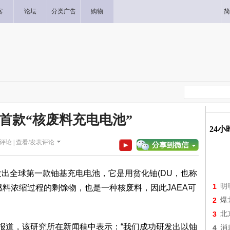
客
论坛
分类广告
购物
简
首款“核废料充电电池”
24
评论 |
查看/发表评论
发出全球第一款铀基充电电池，它是用贫化铀(DU，也称
1
明
燃料浓缩过程的剩馀物，也是一种核废料，因此JAEA可
2
爆
3
北
ering)报道，该研究所在新闻稿中表示：“我们成功研发出以铀
4
消