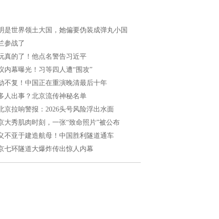
明是世界领土大国，她偏要伪装成弹丸小国
兰参战了
玩真的了！他点名警告习近平
议内幕曝光！习等四人遭“围攻”
劫不复！中国正在重演晚清最后十年
多人出事？北京流传神秘名单
北京拉响警报：2026头号风险浮出水面
京大秀肌肉时刻，一张“致命照片”被公布
义不亚于建造航母！中国胜利隧道通车
京七环隧道大爆炸传出惊人内幕