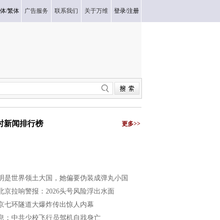
体
/
繁体
广告服务
联系我们
关于万维
登录
/
注册
小时新闻排行榜
更多>>
明是世界领土大国，她偏要伪装成弹丸小国
北京拉响警报：2026头号风险浮出水面
京七环隧道大爆炸传出惊人内幕
息：中共少校飞行员驾机自戕身亡