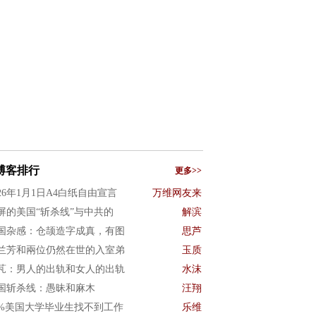
博客排行
更多>>
026年1月1日A4白纸自由宣言
万维网友来
屏的美国“斩杀线”与中共的
解滨
国杂感：仓颉造字成真，有图
思芦
兰芳和兩位仍然在世的入室弟
玉质
芃：男人的出轨和女人的出轨
水沫
国斩杀线：愚昧和麻木
汪翔
0%美国大学毕业生找不到工作
乐维