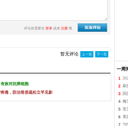
评论前需要先
登录
或者
注册
哦
暂无评论
上一页
下一页
一周
1
2
 有效对抗癌细胞
2
刷
背疼痛，防治骨质疏松立竿见影
3
回
4
梅
5
安
6
美
7
7