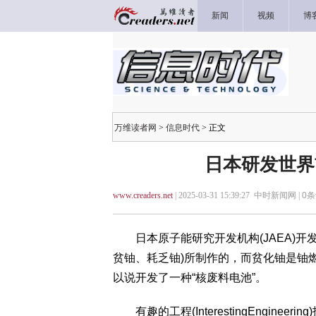
新闻
视频
博
万维读者网
>
信息时代
> 正文
日本研发世界
www.creaders.net
| 2025-03-31 15:39:27 中时新闻网 |
0
条
日本原子能研究开发机构(JAEA)开
贫铀、耗乏铀)所制作的，而贫化铀是铀
以说开发了一种“核废料电池”。
有趣的工程(InterestingEngine