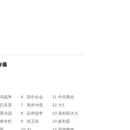
专题
6
11
乌战争
四中全会
中共两会
7
12
日关系
美伊冲突
大S
8
13
美冷战
以伊战争
洛杉矶大火
9
14
维专栏
何卫东
叙利亚
10
15
普
AI
苗华被抓