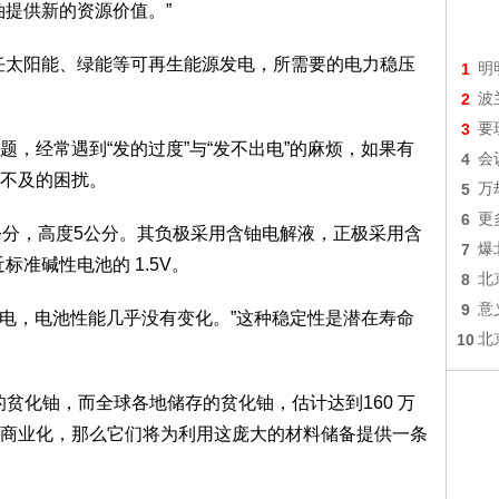
提供新的资源价值。”
太阳能、绿能等可再生能源发电，所需要的电力稳压
1
明
2
波
3
要
经常遇到“发的过度”与“发不出电”的麻烦，如果有
4
会
不及的困扰。
5
万
6
更
分，高度5公分。其负极采用含铀电解液，正极采用含
7
爆
标准碱性电池的 1.5V。
8
北
9
意
放电，电池性能几乎没有变化。”这种稳定性是潜在寿命
10
北
贫化铀，而全球各地储存的贫化铀，估计达到160 万
商业化，那么它们将为利用这庞大的材料储备提供一条