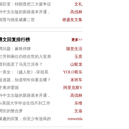
国巨变：特朗普把三大最争议
文礼
外中文出版的新路基本开通，
高伐林
朗普与德皇威廉二世
谢盛友文集
博文回复排行榜
更多>>
湾问题：麻将停牌
随意生活
兰芳和兩位仍然在世的入室弟
玉质
普到底卖了乌克兰没有？
山蛟龙
一美女：《越人歌》-宋祖英
YOLO宥乐
这道题，知道明年你要去哪？
末班车
于离岸爱国
阿里克斯Y
外中文出版的新路基本开通，
高伐林
0%美国大学毕业生找不到工作
乐维
湾区的整合梦
文庙
菓趣的回复，你至少有放风的
renweida