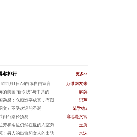
博客排行
更多>>
026年1月1日A4白纸自由宣言
万维网友来
屏的美国“斩杀线”与中共的
解滨
国杂感：仓颉造字成真，有图
思芦
图文）不受欢迎的圣诞
范学德2
共倒台路径预测
遍地是贪官
兰芳和兩位仍然在世的入室弟
玉质
芃：男人的出轨和女人的出轨
水沫