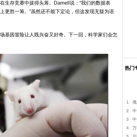
生存竞赛中拔得头筹。Darnell说：“我们的数据表
上更胜一筹。”虽然还不能下定论，但这发现无疑为语
基因冒险让人既兴奋又好奇。下一回，科学家们会怎
热门
1
俄
2
中
3
中
4
万
5
川