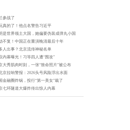
兰参战了
玩真的了！他点名警告习近平
明是世界领土大国，她偏要伪装成弹丸小国
劫不复！中国正在重演晚清最后十年
多人出事？北京流传神秘名单
议内幕曝光！习等四人遭“围攻”
京大秀肌肉时刻，一张“致命照片”被公布
北京拉响警报：2026头号风险浮出水面
国金融圈炸锅，投行“第一美女”栽了
京七环隧道大爆炸传出惊人内幕