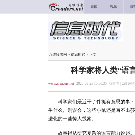
新闻
视频
博
万维读者网
>
信息时代
> 正文
科学家将人类“语
www.creaders.net
| 2025-03-25 15:56:35 煎蛋网 |
1
条评论 
科学家们最近干了件挺有意思的事：他
生什么。别误会，这些小鼠还是写不出莎
进化的一些惊人线索。
故事得从研究复杂的语言能力说起。研究