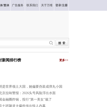
体
/
繁体
广告服务
联系我们
关于万维
登录
/
注册
小时新闻排行榜
更多>>
明是世界领土大国，她偏要伪装成弹丸小国
北京拉响警报：2026头号风险浮出水面
国金融圈炸锅，投行“第一美女”栽了
京七环隧道大爆炸传出惊人内幕