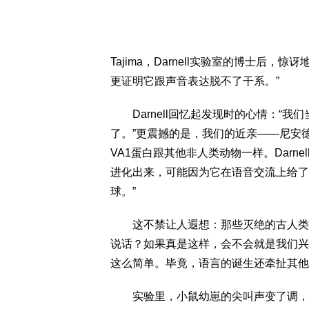
Tajima，Darnell实验室的博士后
更证明它跟声音表达脱不了干系。”
Darnell回忆起发现时的心情：“我
了。”更震撼的是，我们的近亲——尼安
VA1蛋白跟其他非人类动物一样。Darne
进化出来，可能因为它在语音交流上给了
球。”
这不禁让人遐想：那些灭绝的古人类亲
说话？如果真是这样，会不会就是我们兴
这么简单。毕竟，语言的诞生还牵扯其他
实验里，小鼠幼崽的尖叫声变了调，成