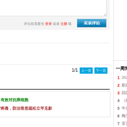
评论前需要先
登录
或者
注册
哦
一周
1/1
上一页
下一页
1
2
2
刷
3
回
 有效对抗癌细胞
4
（
背疼痛，防治骨质疏松立竿见影
5
中
6
梅
7
安