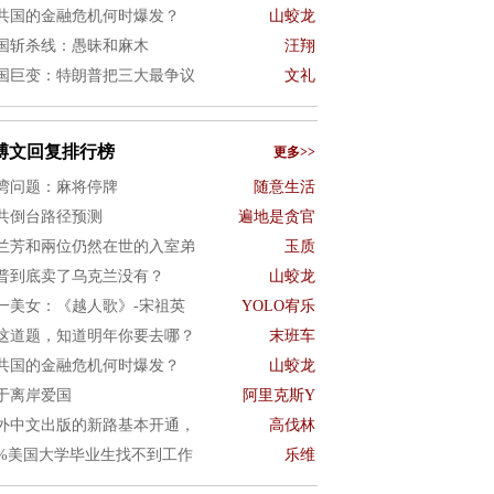
共国的金融危机何时爆发？
山蛟龙
国斩杀线：愚昧和麻木
汪翔
国巨变：特朗普把三大最争议
文礼
博文回复排行榜
更多>>
湾问题：麻将停牌
随意生活
共倒台路径预测
遍地是贪官
兰芳和兩位仍然在世的入室弟
玉质
普到底卖了乌克兰没有？
山蛟龙
一美女：《越人歌》-宋祖英
YOLO宥乐
这道题，知道明年你要去哪？
末班车
共国的金融危机何时爆发？
山蛟龙
于离岸爱国
阿里克斯Y
外中文出版的新路基本开通，
高伐林
0%美国大学毕业生找不到工作
乐维