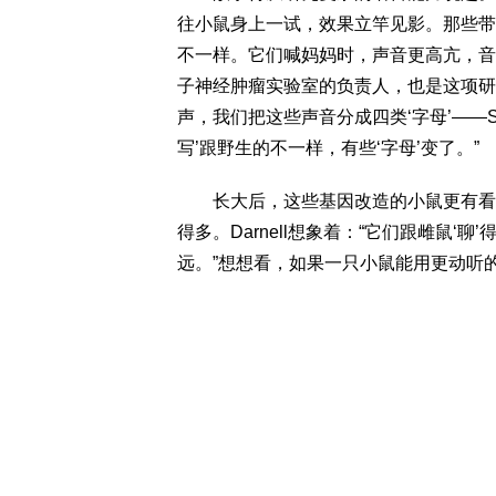
往小鼠身上一试，效果立竿见影。那些带
不一样。它们喊妈妈时，声音更高亢，音色种类
子神经肿瘤实验室的负责人，也是这项研
声，我们把这些声音分成四类‘字母’——
写’跟野生的不一样，有些‘字母’变了。”
长大后，这些基因改造的小鼠更有看头
得多。Darnell想象着：“它们跟雌鼠
远。”想想看，如果一只小鼠能用更动听的