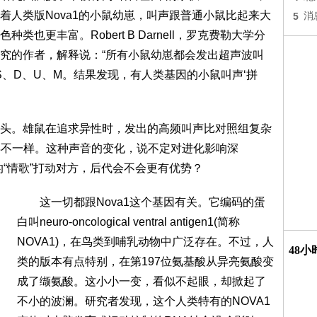
着人类版Nova1的小鼠幼崽，叫声跟普通小鼠比起来大
5
消
也更丰富。Robert B Darnell，罗克费勒大学分
究的作者，解释说：“所有小鼠幼崽都会发出超声波叫
S、D、U、M。结果发现，有人类基因的小鼠叫声‘拼
。雄鼠在追求异性时，发出的高频叫声比对照组复杂
‘聊’得不一样。这种声音的变化，说不定对进化影响深
“情歌”打动对方，后代会不会更有优势？
这一切都跟Nova1这个基因有关。它编码的蛋
白叫neuro-oncological ventral antigen1(简称
NOVA1)，在鸟类到哺乳动物中广泛存在。不过，人
48
类的版本有点特别，在第197位氨基酸从异亮氨酸变
成了缬氨酸。这小小一变，看似不起眼，却掀起了
不小的波澜。研究者发现，这个人类特有的NOVA1