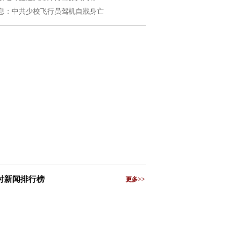
息：中共少校飞行员驾机自戕身亡
小时新闻排行榜
更多>>