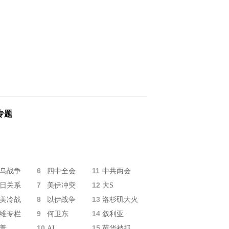
专题
6
11
乌战争
四中全会
中共两会
7
12
日关系
美伊冲突
大S
8
13
美冷战
以伊战争
洛杉矶大火
9
14
维专栏
何卫东
叙利亚
10
15
普
AI
苗华被抓