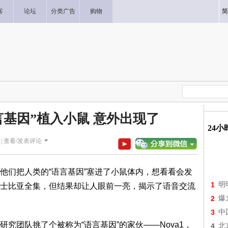
客
论坛
分类广告
购物
简
言基因”植入小鼠 意外出现了
24
|
查看/发表评论
们把人类的“语言基因”塞进了小鼠体内，想看看会发
1
明
士比亚全集，但结果却让人眼前一亮，揭示了语音交流
2
爆
3
中
团队挑了个被称为“语言基因”的家伙——Nova1，
4
北