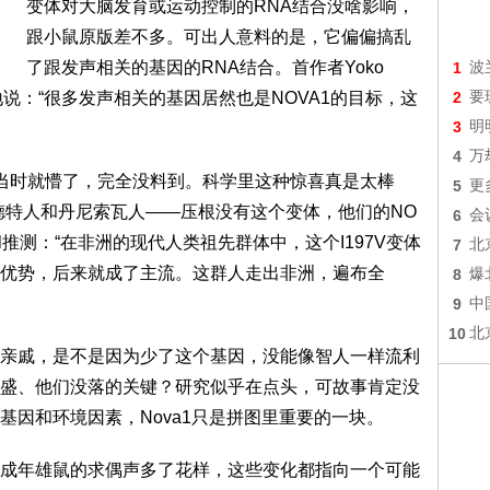
变体对大脑发育或运动控制的RNA结合没啥影响，
跟小鼠原版差不多。可出人意料的是，它偏偏搞乱
了跟发声相关的基因的RNA结合。首作者Yoko
1
波
，惊讶地说：“很多发声相关的基因居然也是NOVA1的目标，这
2
要
3
明
4
万
们当时就懵了，完全没料到。科学里这种惊喜真是太棒
5
更
德特人和丹尼索瓦人——压根没有这个变体，他们的NO
6
会
ll推测：“在非洲的现代人类祖先群体中，这个I197V变体
7
北
优势，后来就成了主流。这群人走出非洲，遍布全
8
爆
9
中
10
北
戚，是不是因为少了这个基因，没能像智人一样流利
盛、他们没落的关键？研究似乎在点头，可故事肯定没
基因和环境因素，Nova1只是拼图里重要的一块。
年雄鼠的求偶声多了花样，这些变化都指向一个可能