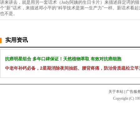
讲来讲去，就是用另一套话术（Judy阿姨的生日卡片）来描述薛定谔的猫
个“新”话术，来描述邓小平的“科学技术是第一生产力”一样。新话术看
也不是。
实用资讯
抗癌明星组合 多年口碑保证！天然植物萃取 有效对抗癌细胞
中老年补钙必备，2星期消除夜间抽筋、腰背疼痛，防治骨质疏松立竿
关于本站
|
广告服
Copyright (C) 199